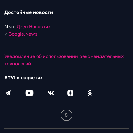
Достойные новости
Мы в
Дзен.Новостях
и
Google.News
Уведомление об использовании рекомендательных
технологий
RTVI в соцсетях
18+