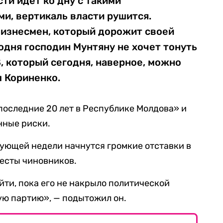
сти идет ко дну с такими
и, вертикаль власти рушится.
бизнесмен, который дорожит своей
одня господин Мунтяну не хочет тонуть
, который сегодня, наверное, можно
л Кориненко.
 последние 20 лет в Республике Молдова» и
нные риски.
дующей недели начнутся громкие отставки в
ресты чиновников.
йти, пока его не накрыло политической
ую партию», — подытожил он.