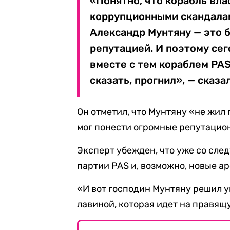
«Понятно, что корабль вла
коррупционными скандалам
Александр Мунтяну — это 
репутацией. И поэтому сег
вместе с тем кораблем PAS
сказать, прогнил», — сказа
Он отметил, что Мунтяну «не жил
мог понести огромные репутацио
Эксперт убежден, что уже со сле
партии PAS и, возможно, новые а
«И вот господин Мунтяну решил у
лавиной, которая идет на правящ