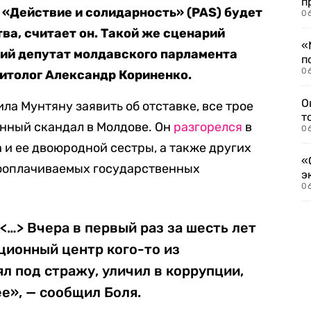
п
 «Действие и солидарность» (PAS) будет
06
ва, считает он. Такой же сценарий
«
ий депутат молдавского парламента
п
06
итолог Александр Кориненко.
О
ла Мунтяну заявить об отставке, все трое
т
нный скандал в Молдове. Он
разгорелся
в
06
 и ее двоюродной сестры, а также других
«
ооплачиваемых государственных
э
06
<…> Вчера в первый раз за шесть лет
ионный центр кого-то из
л под стражу, уличил в коррупции,
е», — сообщил Боля.