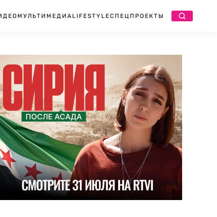
ИДЕО
МУЛЬТИМЕДИА
LIFESTYLE
СПЕЦПРОЕКТЫ