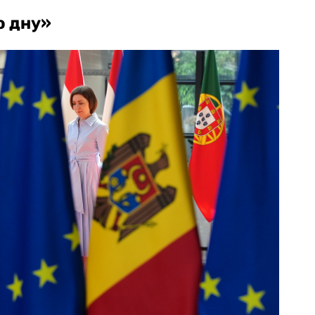
о дну»