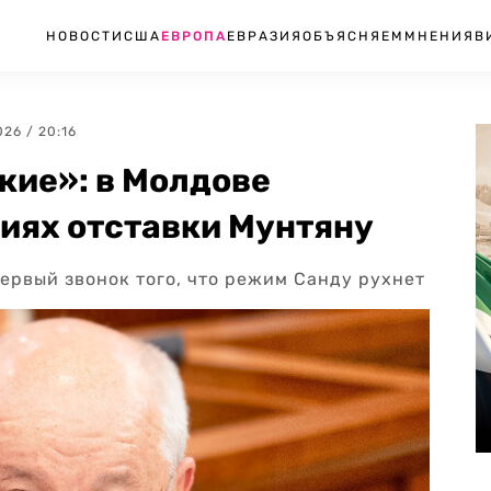
НОВОСТИ
США
ЕВРОПА
ЕВРАЗИЯ
ОБЪЯСНЯЕМ
МНЕНИЯ
В
026 / 20:16
кие»: в Молдове
иях отставки Мунтяну
ервый звонок того, что режим Санду рухнет