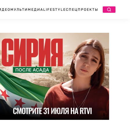
ИДЕО
МУЛЬТИМЕДИА
LIFESTYLE
СПЕЦПРОЕКТЫ