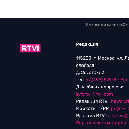
Выходные данные СМ
Редакция
115280, г. Москва, ул. 
слобода,
д. 26, этаж 2
тел:
+7 (499) 579-86-96
Для общих вопросов:
Infortvi@rtvi.com
Редакция RTVI:
news@rt
Маркетинг/PR:
pr@rtvi
Реклама RTVI:
adv-eu@r
Партнерские материа