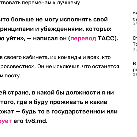
ствовать переменам к лучшему.
«
 что больше не могу исполнять свой
с
08
принципами и убеждениями, которых
 уйти», — написал он (
перевод
ТАСС).
С
Т
08
своего кабинета, их команды и всех, кто
В
росовестно». Он не исключил, что останется
р
м посту.
08
й стране, в какой бы должности я ни
того, где я буду проживать и какие
ожат — будь то в государственном или
рует
его tv8.md.