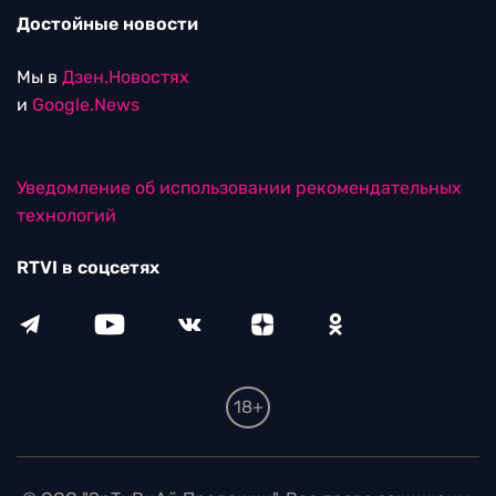
Достойные новости
Мы в
Дзен.Новостях
и
Google.News
Уведомление об использовании рекомендательных
технологий
RTVI в соцсетях
18+