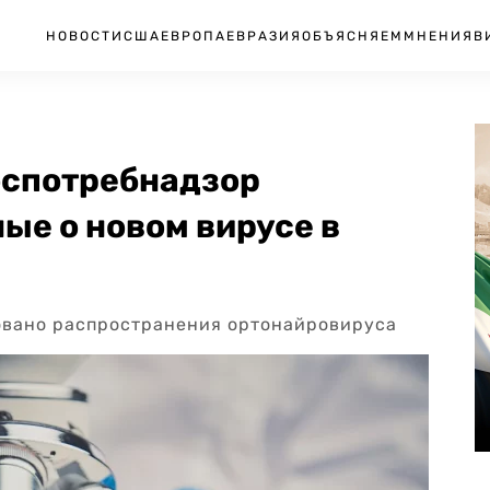
НОВОСТИ
США
ЕВРОПА
ЕВРАЗИЯ
ОБЪЯСНЯЕМ
МНЕНИЯ
В
оспотребнадзор
ые о новом вирусе в
овано распространения ортонайровируса