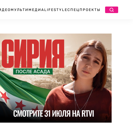
ИДЕО
МУЛЬТИМЕДИА
LIFESTYLE
СПЕЦПРОЕКТЫ