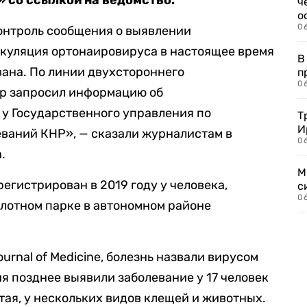
 со ссылкой на ведомство.
ч
о
0
онтроль сообщения о выявлении
ркуляция ортонаировируса в настоящее время
В
ана. По линии двухстороннего
п
0
р запросил информацию об
у Государственного управления по
Т
И
еваний КНР», — сказали журналистам в
06
.
М
егистрирован в 2019 году у человека,
с
0
олотном парке в автономном районе
urnal of Medicine, болезнь назвали вирусом
я позднее выявили заболевание у 17 человек
тая, у нескольких видов клещей и животных.