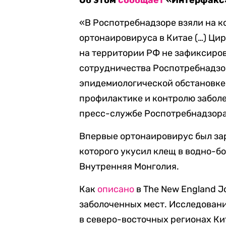
Об этом
сообщает
«Интерфакс»
«В Роспотребнадзоре взяли на к
ортонаировируса в Китае (…) Ци
на территории РФ не зафиксиров
сотрудничества Роспотребнадзо
эпидемиологической обстановке 
профилактике и контролю забол
пресс-службе Роспотребнадзора
Впервые ортонаировирус был зар
которого укусил клещ в водно-б
Внутренняя Монголия.
Как
описано
в The New England Jo
заболоченных мест. Исследовани
в северо-восточных регионах Ки