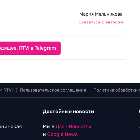
Мария Мельникова
Связаться с автором
дящее. RTVI в Telegram
И RTVI
|
Пользовательское соглашение
|
Политика обработки
Достойные новости
Ленинская
Мы в
Дзен.Новостях
и
Google.News