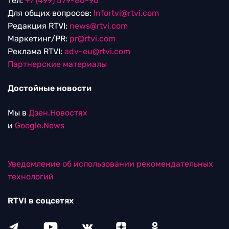
тел:
+7 (499) 579-86-96
Для общих вопросов:
Infortvi@rtvi.com
Редакция RTVI:
news@rtvi.com
Маркетинг/PR:
pr@rtvi.com
Реклама RTVI:
adv-eu@rtvi.com
Партнерские материалы
Достойные новости
Мы в
Дзен.Новостях
и
Google.News
Уведомление об использовании рекомендательных
технологий
RTVI в соцсетях