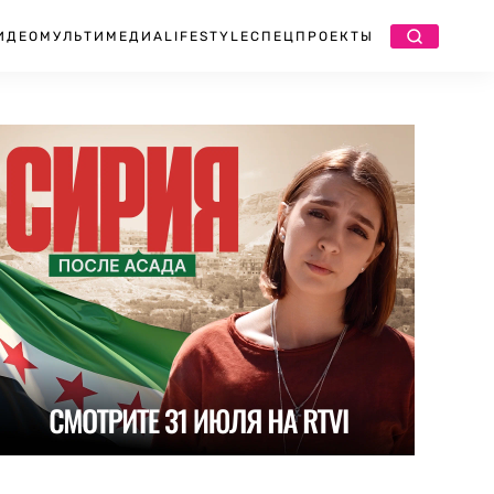
ИДЕО
МУЛЬТИМЕДИА
LIFESTYLE
СПЕЦПРОЕКТЫ