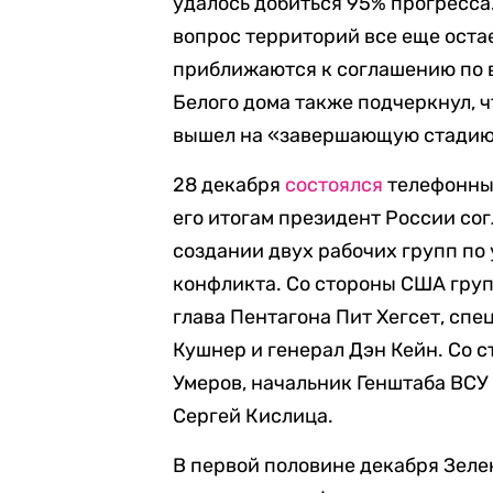
удалось добиться 95% прогресса.
вопрос территорий все еще оста
приближаются к соглашению по 
Белого дома также подчеркнул, 
вышел на «завершающую стадию
28 декабря
состоялся
телефонный
его итогам президент России со
создании двух рабочих групп п
конфликта. Со стороны США гру
глава Пентагона Пит Хегсет, сп
Кушнер и генерал Дэн Кейн. Со 
Умеров, начальник Генштаба ВСУ
Сергей Кислица.
В первой половине декабря Зел