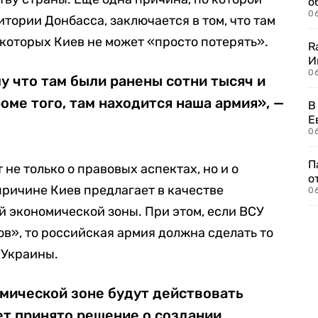
о
06
тории Донбасса, заключается в том, что там
 которых Киев не может «просто потерять».
R
И
0
у что там были ранены сотни тысяч и
оме того, там находится наша армия», —
В
Е
06
П
 не только о правовых аспектах, но и о
о
причине Киев предлагает в качестве
06
 экономической зоны. При этом, если ВСУ
ов», то российская армия должна сделать то
 Украины.
омической зоне будут действовать
ет принято решение о создании