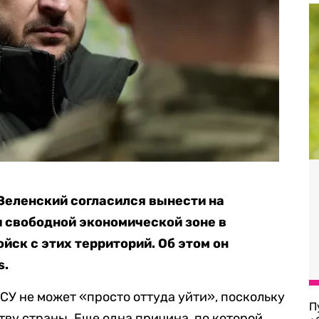
Зеленский согласился вынести на
 свободной экономической зоне в
йск с этих территорий. Об этом он
s.
СУ не может «просто оттуда уйти», поскольку
П
тву страны. Еще одна причина, по которой