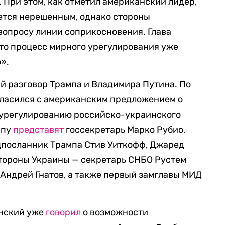
 При этом, как отметил американский лидер,
ется нерешенным, однако стороны
вопросу линии соприкосновения. Глава
что процесс мирного урегулирования уже
».
 разговор Трампа и Владимира Путина. По
гласился с американским предложением о
о урегулированию российско-украинского
ппу
представят
госсекретарь Марко Рубио,
ецпосланник Трампа Стив Уиткофф, Джаред
стороны Украины — секретарь СНБО Рустем
 Андрей Гнатов, а также первый замглавы МИД
енский уже
говорил
о возможности