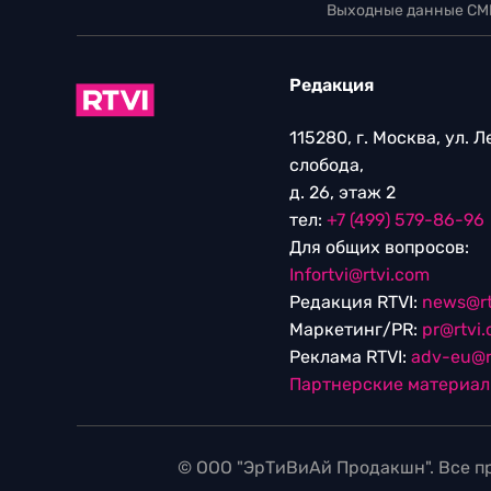
Выходные данные СМ
Редакция
115280, г. Москва, ул. 
слобода,
д. 26, этаж 2
тел:
+7 (499) 579-86-96
Для общих вопросов:
Infortvi@rtvi.com
Редакция RTVI:
news@rt
Маркетинг/PR:
pr@rtvi
Реклама RTVI:
adv-eu@r
Партнерские материа
© ООО "ЭрТиВиАй Продакшн". Все пр