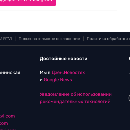
И RTVI
|
Пользовательское соглашение
|
Политика обработки
Достойные новости
Ленинская
Мы в
Дзен.Новостях
и
Google.News
Уведомление об использовании
рекомендательных технологий
vi.com
.com