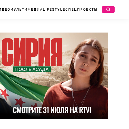
ИДЕО
МУЛЬТИМЕДИА
LIFESTYLE
СПЕЦПРОЕКТЫ