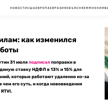
НОВОСТИ
США
ЕВРОПА
ЕВРАЗИЯ
ОБЪЯСНЯЕМ
МНЕНИЯ
В
илам: как изменился
аботы
утин 31 июля
подписал
поправки в
диную ставку НДФЛ в 13% и 15% для
ний, которые работают удаленно из-за
в чем его суть, и когда нововведения
 RTVI.