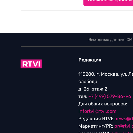
Выходные данные СМ
Редакция
115280, г. Москва, ул. 
слобода,
д. 26, этаж 2
тел:
+7 (499) 579-86-96
Для общих вопросов:
Infortvi@rtvi.com
Редакция RTVI:
news@rt
Маркетинг/PR:
pr@rtvi