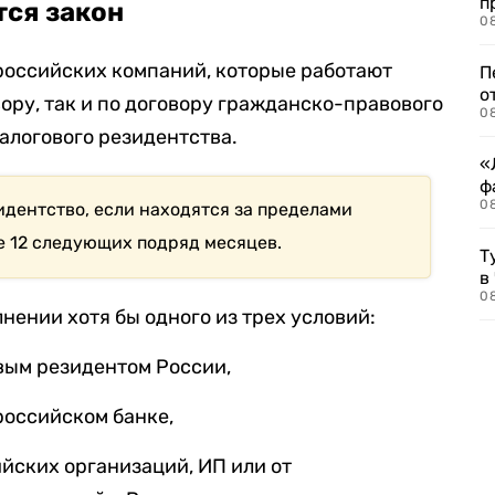
п
тся закон
08
российских компаний, которые работают
П
о
ору, так и по договору гражданско-правового
08
налогового резидентства.
«
ф
0
идентство, если находятся за пределами
е 12 следующих подряд месяцев.
Т
в
08
олнении
хотя бы одного из трех условий:
вым резидентом России,
российском банке,
йских организаций, ИП или от