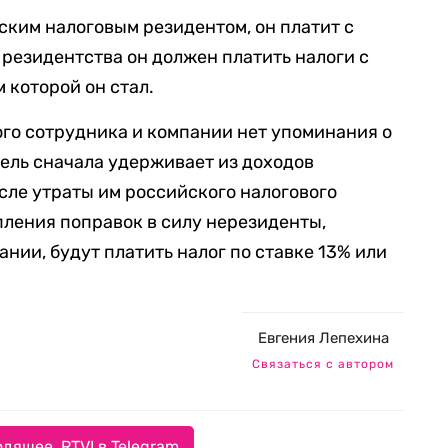
ским налоговым резидентом, он платит с
 резидентства он должен платить налоги с
м которой он стал.
ого сотрудника и компании нет упоминания о
тель сначала удерживает из доходов
осле утраты им российского налогового
пления поправок в силу нерезиденты,
нии, будут платить налог по ставке 13% или
Евгения Лепехина
Связаться с автором
дящее. RTVI в Telegram