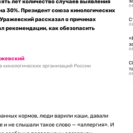
з
есять лет количество случаев выявления
08
 на 30%. Президент союза кинологических
 Уражевский рассказал о причинах
С
08
ал рекомендации, как обезопасить
«
з
08
ажевский
С
а кинологических организаций России
т
0
ванных кормов, люди варили каши, давали
же и не слышали такое слово — «аллергия». И