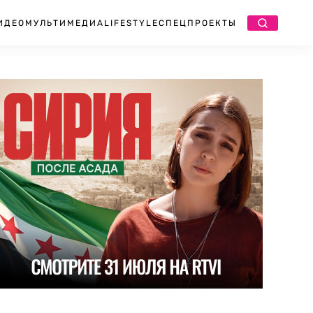
ИДЕО
МУЛЬТИМЕДИА
LIFESTYLE
СПЕЦПРОЕКТЫ