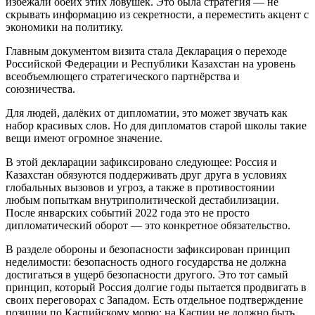
избежали обеих этих ловушек. Это была стратегия — не
скрывать информацию из секретности, а переместить акцент с
экономики на политику.
Главным документом визита стала Декларация о переходе
Российской Федерации и Республики Казахстан на уровень
всеобъемлющего стратегического партнёрства и
союзничества.
Для людей, далёких от дипломатии, это может звучать как
набор красивых слов. Но для дипломатов старой школы такие
вещи имеют огромное значение.
В этой декларации зафиксировано следующее: Россия и
Казахстан обязуются поддерживать друг друга в условиях
глобальных вызовов и угроз, а также в противостоянии
любым попыткам внутриполитической дестабилизации.
После январских событий 2022 года это не просто
дипломатический оборот — это конкретное обязательство.
В разделе обороны и безопасности зафиксирован принцип
неделимости: безопасность одного государства не должна
достигаться в ущерб безопасности другого. Это тот самый
принцип, который Россия долгие годы пытается продвигать в
своих переговорах с Западом. Есть отдельное подтверждение
позиции по Каспийскому морю: на Каспии не должно быть