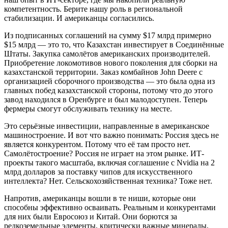
компетентность. Берите нашу роль в региональной
стабилизации. И американцы согласились.
Из подписанных соглашений на сумму $17 млрд примерно
$15 млрд — это то, что Казахстан инвестирует в Соединённые
Штаты. Закупка самолётов американских производителей.
Приобретение локомотивов нового поколения для сборки на
казахстанской территории. Заказ комбайнов John Deere с
организацией сборочного производства — это была одна из
главных побед казахстанской стороны, потому что до этого
завод находился в Оренбурге и был малодоступен. Теперь
фермеры смогут обслуживать технику на месте.
Это серьёзные инвестиции, направленные в американское
машиностроение. И вот что важно понимать: Россия здесь не
является конкурентом. Потому что её там просто нет.
Самолётостроение? Россия не играет на этом рынке. ИТ-
проекты такого масштаба, включая соглашение с Nvidia на 2
млрд долларов за поставку чипов для искусственного
интеллекта? Нет. Сельскохозяйственная техника? Тоже нет.
Напротив, американцы вошли в те ниши, которые они
способны эффективно осваивать. Реальным и конкурентами
для них были Евросоюз и Китай. Они борются за
редкоземельные элементы, критически важные минералы,