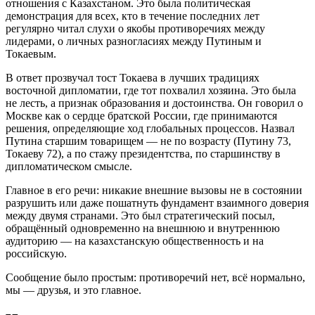
отношения с Казахстаном. Это была политическая
демонстрация для всех, кто в течение последних лет
регулярно читал слухи о якобы противоречиях между
лидерами, о личных разногласиях между Путиным и
Токаевым.
В ответ прозвучал тост Токаева в лучших традициях
восточной дипломатии, где тот похвалил хозяина. Это была
не лесть, а признак образования и достоинства. Он говорил о
Москве как о сердце братской России, где принимаются
решения, определяющие ход глобальных процессов. Назвал
Путина старшим товарищем — не по возрасту (Путину 73,
Токаеву 72), а по стажу президентства, по старшинству в
дипломатическом смысле.
Главное в его речи: никакие внешние вызовы не в состоянии
разрушить или даже пошатнуть фундамент взаимного доверия
между двумя странами. Это был стратегический посыл,
обращённый одновременно на внешнюю и внутреннюю
аудиторию — на казахстанскую общественность и на
российскую.
Сообщение было простым: противоречий нет, всё нормально,
мы — друзья, и это главное.