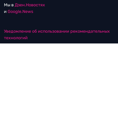
Мы в
Дзен.Новостях
и
Google.News
Уведомление об использовании рекомендательных
технологий
RTVI в соцсетях
18+
© ООО "ЭрТиВиАй Продакшн". Все права защищены.
При цитировании материалов активная