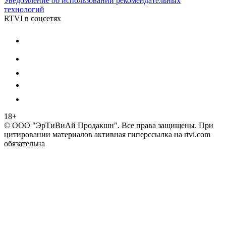
Уведомление об использовании рекомендательных
технологий
RTVI в соцсетях
18+
© ООО "ЭрТиВиАй Продакшн". Все права защищены. При
цитировании материалов активная гиперссылка на rtvi.com
обязательна