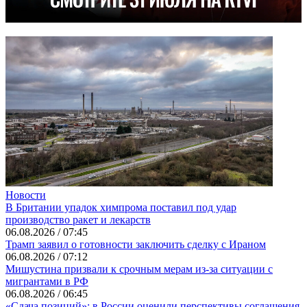
Новости
В Британии упадок химпрома поставил под удар
производство ракет и лекарств
06.08.2026 / 07:45
Трамп заявил о готовности заключить сделку с Ираном
06.08.2026 / 07:12
Мишустина призвали к срочным мерам из-за ситуации с
мигрантами в РФ
06.08.2026 / 06:45
«Сдача позиций»: в России оценили перспективы соглашения