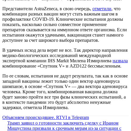
Представители AstraZeneca, в свою очередь,
отметили
, что
комбинации разных вакцин могут стать важным шагом в
профилактике COVID-19. Клинические испытания должны
показать, насколько сильно совместное применение
препаратов сказывается на иммунном ответе организма. Если
испытания окажутся удачными, вакцинация станет намного
доступнее за счет широкого выбора препаратов.
В удачных исход дела верят не все. Так директор направления
медико-биологических исследований международной
экспертной компании IHS Markit Милена Измирлиева
назвала
комбинирование «Спутник V» и AZD122 бессмысленным.
По ее словам, испытания не дадут результата, так как в основе
западной вакцины лежит только один вектор аденовируса
шимпанзе, в основе «Спутник V» — два вектора аденовируса
человека. Кроме того, комбинированная вакцина должна
будет заново пройти все три фазы клинических испытаний, а
в контексте пандемии это будут абсолютно ненужные
задержки, отметила Измирлиева.
Объясняем происходящее. RTVI в Telegram
Трамп заявил о готовности заключить сделку с Ираном
Мишустина призвали к срочным мерам из-за ситуации с