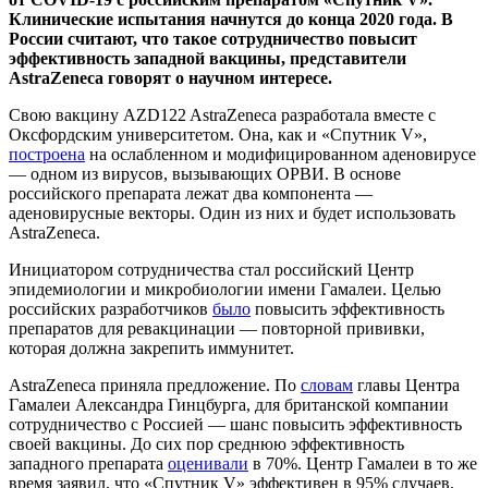
Клинические испытания начнутся до конца 2020 года. В
России считают, что такое сотрудничество повысит
эффективность западной вакцины, представители
AstraZeneca говорят о научном интересе.
Свою вакцину AZD122 AstraZeneca разработала вместе с
Оксфордским университетом. Она, как и «Спутник V»,
построена
на ослабленном и модифицированном аденовирусе
— одном из вирусов, вызывающих ОРВИ. В основе
российского препарата лежат два компонента —
аденовирусные векторы. Один из них и будет использовать
AstraZeneca.
Инициатором сотрудничества стал российский Центр
эпидемиологии и микробиологии имени Гамалеи. Целью
российских разработчиков
было
повысить эффективность
препаратов для ревакцинации — повторной прививки,
которая должна закрепить иммунитет.
AstraZeneca приняла предложение. По
словам
главы Центра
Гамалеи Александра Гинцбурга, для британской компании
сотрудничество с Россией — шанс повысить эффективность
своей вакцины. До сих пор среднюю эффективность
западного препарата
оценивали
в 70%. Центр Гамалеи в то же
время заявил, что «Спутник V» эффективен в 95% случаев.