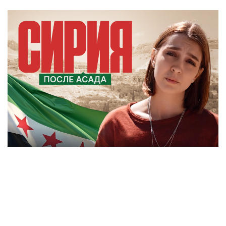
Европу может ждать самая сложная зима за
последние годы
«Пощечина братской России»: сербские
политики объяснили цель визита Зеленского