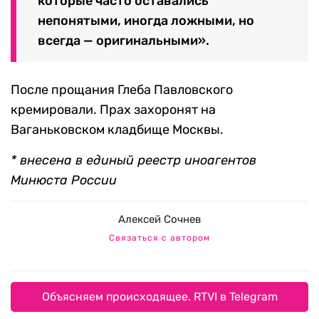
Глеб Павловский был, безусловно,
одной из таких вселенных. Он
генерировал смыслы и концепты,
которые часто оставались
непонятыми, иногда ложными, но
всегда — оригинальными».
После прощания Глеба Павловского
кремировали. Прах захоронят на
Ваганьковском кладбище Москвы.
* внесена в единый реестр иноагентов
Минюста России
Алексей Сочнев