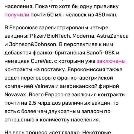
населения. Пока что хотя бы одну прививку
пол
учили
почти 50 млн человек из 450 млн.
В Евросоюзе зарегистрированы четыре
вакцины: Pfizer/BioNTech, Moderna, AstraZeneca
и Johnson&Johnson. В перспективе к ним
добавятся франко-британская Sanofi-GSK и
немецкая CureVac, с которыми уже
заключены
контракты на поставку. Еврокомиссия также
ведет переговоры с франко-австрийской
компанией Valneva и американской фирмой
Novavax. Всего Евросоюз заключил контракты
почти на 2,5 млрд доз различных вакцин, то
есть с более чем двукратным запасом по
отношению к количеству населения.
Не весь процесс идет гладко. Некоторые