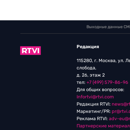
Выходные данные СМ
Редакция
115280, г. Москва, ул. 
слобода,
д. 26, этаж 2
тел:
+7 (499) 579-86-96
Для общих вопросов:
Infortvi@rtvi.com
Редакция RTVI:
news@rt
Маркетинг/PR:
pr@rtvi
Реклама RTVI:
adv-eu@r
Партнерские материа