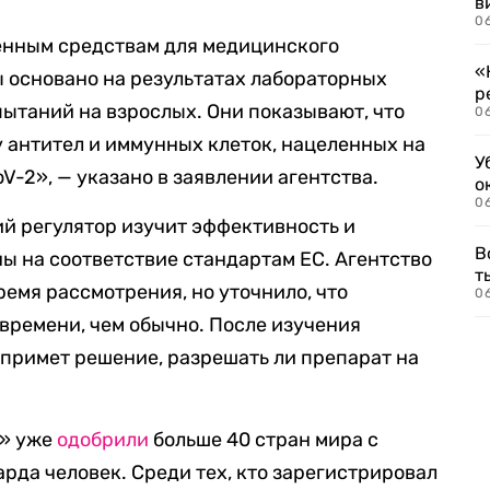
в
06
енным средствам для медицинского
«
 основано на результатах лабораторных
р
ытаний на взрослых. Они показывают, что
06
у антител и иммунных клеток, нацеленных на
У
-2», — указано в заявлении агентства.
о
06
й регулятор изучит эффективность и
В
ы на соответствие стандартам ЕС. Агентство
т
емя рассмотрения, но уточнило, что
06
времени, чем обычно. После изучения
примет решение, разрешать ли препарат на
V» уже
одобрили
больше 40 стран мира с
да человек. Среди тех, кто зарегистрировал