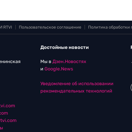
И RTVI
|
Пользовательское соглашение
|
Политика обработки
Достойные новости
Ленинская
Мы в
Дзен.Новостях
и
Google.News
Уведомление об использовании
рекомендательных технологий
vi.com
.com
tvi.com
лы