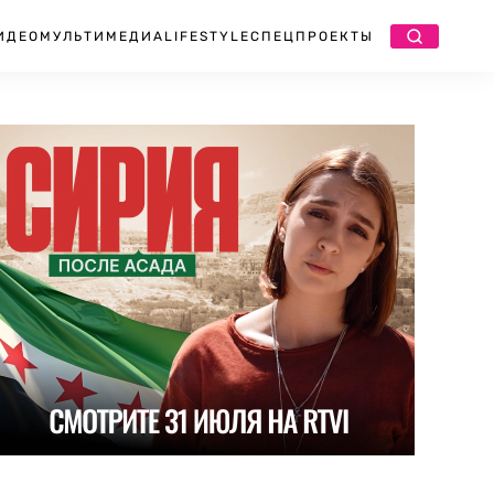
ИДЕО
МУЛЬТИМЕДИА
LIFESTYLE
СПЕЦПРОЕКТЫ