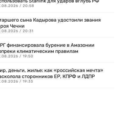
спользовать Starlink для ударов вглубь РФ
7.08.2026 / 20:58
таршего сына Кадырова удостоили звания
ероя Чечни
.08.2026 / 20:31
РГ финансировала бурение в Амазонии
опреки климатическим правилам
.08.2026 / 19:50
ир, деньги, жилье: как «российская мечта»
асколола сторонников ЕР, КПРФ и ЛДПР
.08.2026 / 19:33