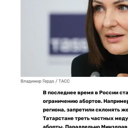
Владимир Гердо / ТАСС
В последнее время в России ст
ограничению абортов. Например
региона, запретили склонять ж
Татарстане треть частных мед
аборты. Параллельно Минздрав