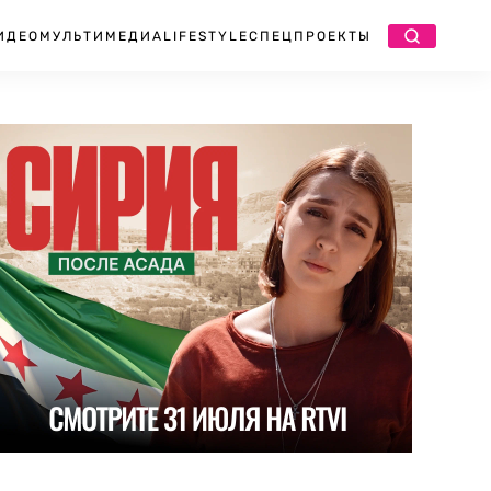
ИДЕО
МУЛЬТИМЕДИА
LIFESTYLE
СПЕЦПРОЕКТЫ