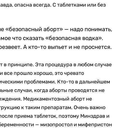
равда, опасна всегда. С таблетками или без
ие
«
безопасный аборт
»
— надо понимать,
амое что сказать
«
безопасная водка
»
.
езвеет. А кто-то выпьет и не проснется.
т в принципе. Эта процедура в любом случае
и все прошло хорошо, это чревато
ическими проблемами. Кто-то в дальнейшем
льные случаи, когда аборты проводятся не
еждения. Медикаментозный аборт не
трукцию к таким препаратам. Очень важно
после приема таблеток, поэтому Минздрав и
беременности — мизопростол и мифепристон