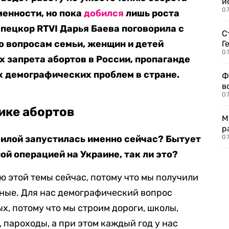
и
0
енности, но пока
добился
лишь роста
спецкор RTVI Дарья Баева поговорила с
С
о вопросам семьи, женщин и детей
Г
07
х запрета абортов в России, пропаганде
х демографических проблем в стране.
Ф
в
07
ике абортов
М
р
силой запустилась именно сейчас? Бытует
07
ной операцией на Украине, так ли это?
ю этой темы сейчас, потому что мы получили
ные. Для нас демографический вопрос
х, потому что мы строим дороги, школы,
 пароходы, а при этом каждый год у нас