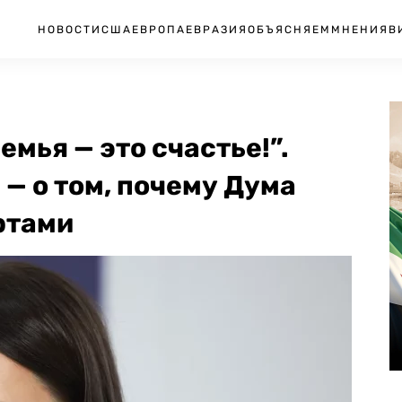
НОВОСТИ
США
ЕВРОПА
ЕВРАЗИЯ
ОБЪЯСНЯЕМ
МНЕНИЯ
В
емья — это счастье!”.
 — о том, почему Дума
ортами