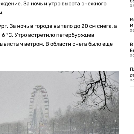
о
ждение. За ночь и утро высота снежного
06
м.
R
рг. За ночь в городе выпало до 20 см снега, а
И
0
 6 °C. Утро встретило петербуржцев
ывистым ветром. В области снега было еще
В
Е
06
П
о
06