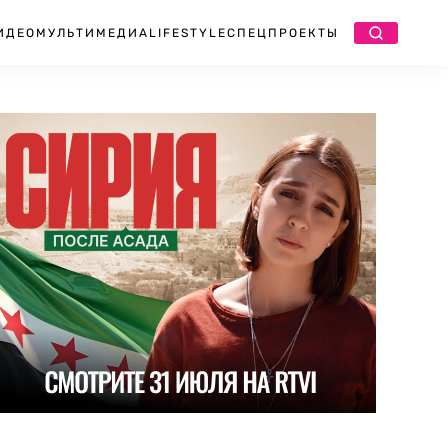
ИДЕО
МУЛЬТИМЕДИА
LIFESTYLE
СПЕЦПРОЕКТЫ