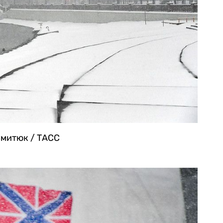
митюк / ТАСС