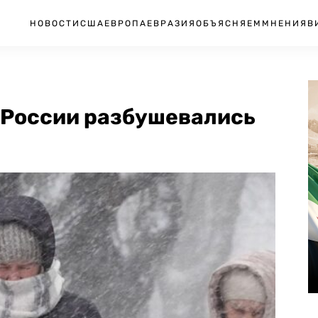
НОВОСТИ
США
ЕВРОПА
ЕВРАЗИЯ
ОБЪЯСНЯЕМ
МНЕНИЯ
В
й России разбушевались