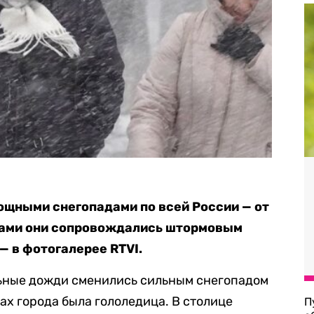
ощными снегопадами по всей России — от
тами они сопровождались штормовым
— в фотогалерее RTVI.
ьные дожди сменились сильным снегопадом
ах города была гололедица. В столице
П