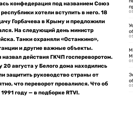
п
ась конфедерация под названием Союз
п
республики хотели вступить в него. 18
0
дачу Горбачева в Крыму и предложили
У
зался. На следующий день министр
о
0
йска. Танки охраняли «Останкино»,
танции и другие важные объекты.
М
М
 назвал действия ГКЧП госпереворотом.
05
у 20 августа у Белого дома находились
ли защитить руководство страны от
Э
о
ятно, что переворот провалился. Что об
05
991 году — в подборке RTVI.