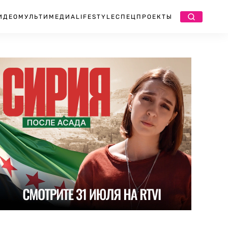
ИДЕО
МУЛЬТИМЕДИА
LIFESTYLE
СПЕЦПРОЕКТЫ