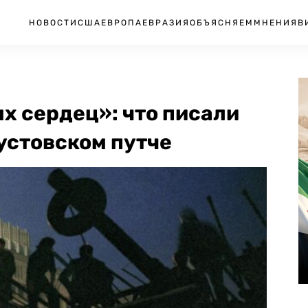
НОВОСТИ
США
ЕВРОПА
ЕВРАЗИЯ
ОБЪЯСНЯЕМ
МНЕНИЯ
В
х сердец»: что писали
устовском путче