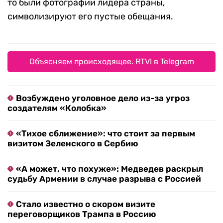
Экоактивисты считают, что обещания Макрона
по борьбе с изменением климата и сокращению
вредных выбросов не выполняются в полном
объеме. Телекомпания France 24
сообщила
, что
128 портретов президента Франции
позаимствовали в мэриях разных городов в
рамках акции «Сними Макрона». По словам
активистов, пустые места на стенах, где когда-
то были фотографии лидера страны,
символизируют его пустые обещания.
Объясняем происходящее. RTVI в Telegram