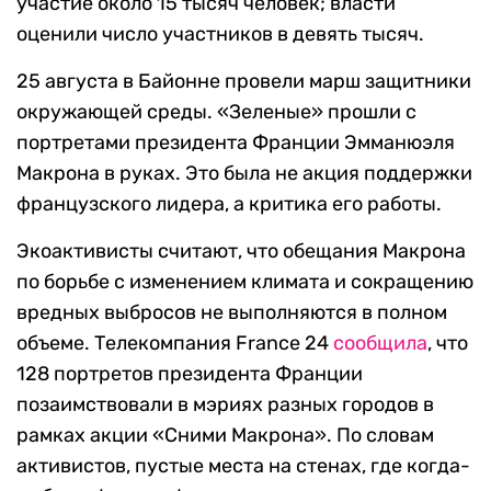
Главная протестная акция 24 августа, которую
согласовали с властями, прошла без
происшествий. Экоактивисты,
антикапиталисты, антиглобалисты, баскские
националисты и несколько десятков человек в
желтых жилетах устроили шествие из
французского города Андай в испанский Ирун.
По данным организаторов, в марше приняли
участие около 15 тысяч человек; власти
оценили число участников в девять тысяч.
25 августа в Байонне провели марш защитники
окружающей среды. «Зеленые» прошли с
портретами президента Франции Эмманюэля
Макрона в руках. Это была не акция поддержки
французского лидера, а критика его работы.