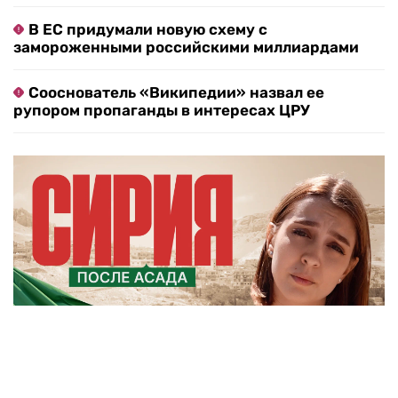
Возбуждено уголовное дело из-за угроз
создателям «Колобка»
«Тихое сближение»: что стоит за первым
визитом Зеленского в Сербию
«А может, что похуже»: Медведев раскрыл
судьбу Армении в случае разрыва с Россией
Стало известно о скором визите
переговорщиков Трампа в Россию
В ЕС придумали новую схему с
замороженными российскими миллиардами
Сооснователь «Википедии» назвал ее
рупором пропаганды в интересах ЦРУ