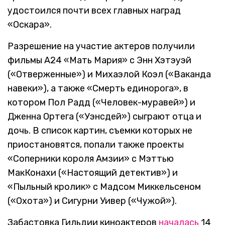
удостоился почти всех главных наград
«Оскара».
Разрешение на участие актеров получили
фильмы А24 «Мать Мария» с Энн Хэтэуэй
(«Отверженные») и Михаэлой Коэл («Ваканда
навеки»), а также «Смерть единорога», в
котором Пол Радд («Человек-муравей») и
Дженна Ортега («Уэнсдей») сыграют отца и
дочь. В список картин, съемки которых не
приостановятся, попали также проекты
«Соперники короля Амзии» с Мэттью
МакКонахи («Настоящий детектив») и
«Пыльный кролик» с Мадсом Миккельсеном
(«Охота») и Сигурни Уивер («Чужой»).
Забастовка Гильдии киноактеров
началась
14