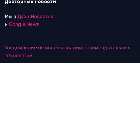
Достойные новости
Мы в
Дзен.Новостях
и
Google.News
Уведомление об использовании рекомендательных
технологий
RTVI в соцсетях
18+
© ООО "ЭрТиВиАй Продакшн". Все права защищены.