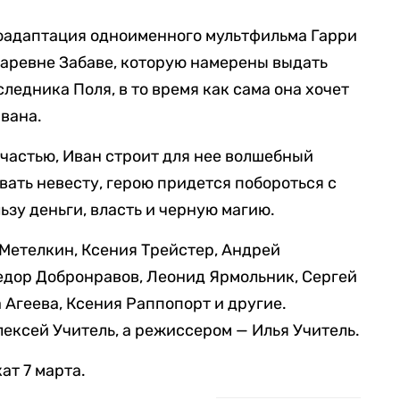
оадаптация одноименного мультфильма Гарри
царевне Забаве, которую намерены выдать
следника Поля, в то время как сама она хочет
Ивана.
счастью, Иван строит для нее волшебный
евать невесту, герою придется побороться с
зу деньги, власть и черную магию.
Метелкин, Ксения Трейстер, Андрей
едор Добронравов, Леонид Ярмольник, Сергей
 Агеева, Ксения Раппопорт и другие.
ксей Учитель, а режиссером — Илья Учитель.
ат 7 марта.