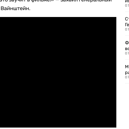
и
0
 Вайнштейн.
С
Г
07
Ф
в
07
М
р
07