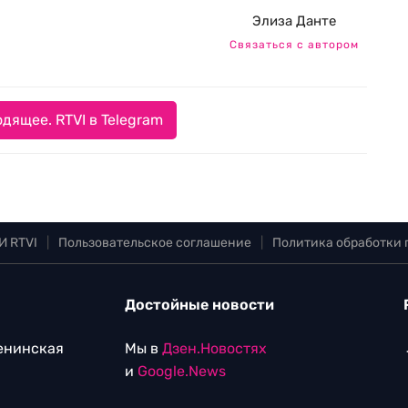
Элиза Данте
Связаться с автором
дящее. RTVI в Telegram
И RTVI
|
Пользовательское соглашение
|
Политика обработки
Достойные новости
Ленинская
Мы в
Дзен.Новостях
и
Google.News