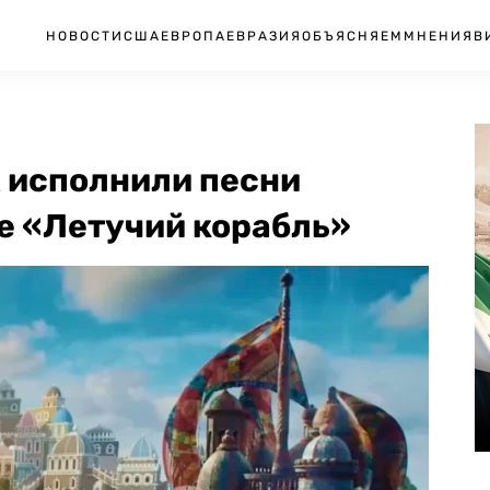
НОВОСТИ
США
ЕВРОПА
ЕВРАЗИЯ
ОБЪЯСНЯЕМ
МНЕНИЯ
В
k исполнили песни
е «Летучий корабль»