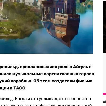
ересильд, прославившаяся ролью Айгуль в
лнили музыкальные партии главных героев
учий корабль». Об этом создатели фильма
ции в ТАСС.
сильд. Когда я это услышал, это невероятно
«
это звучит в фильме!» — заявил генеральный