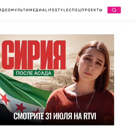
ИДЕО
МУЛЬТИМЕДИА
LIFESTYLE
СПЕЦПРОЕКТЫ