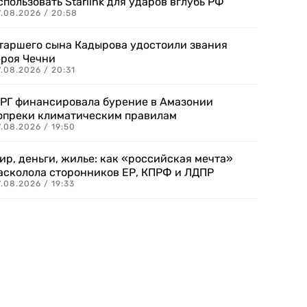
спользовать Starlink для ударов вглубь РФ
7.08.2026 / 20:58
таршего сына Кадырова удостоили звания
ероя Чечни
.08.2026 / 20:31
РГ финансировала бурение в Амазонии
опреки климатическим правилам
.08.2026 / 19:50
ир, деньги, жилье: как «российская мечта»
асколола сторонников ЕР, КПРФ и ЛДПР
.08.2026 / 19:33