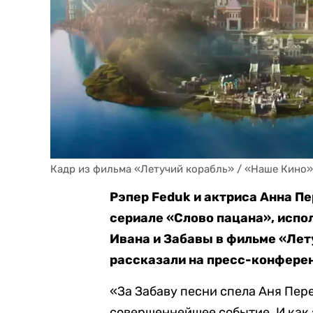
Кадр из фильма «Летучий корабль» / «Наше Кино»
Рэпер Feduk и актриса Анна П
сериале «Слово пацана», испо
Ивана и Забавы в фильме «Лет
рассказали на пресс-конферен
«За Забаву песни спела Аня Пере
совершеннейшее событие. И как 