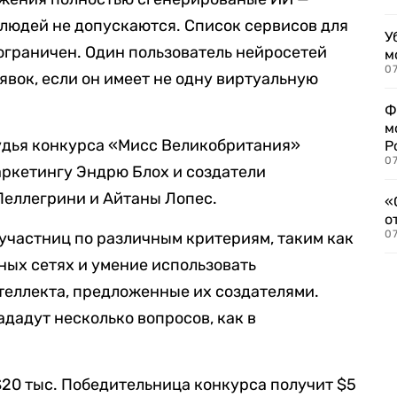
людей не допускаются. Список сервисов для
У
ограничен. Один пользователь нейросетей
м
07
явок, если он имеет не одну виртуальную
Ф
м
судья конкурса «Мисс Великобритания»
Р
07
аркетингу Эндрю Блох и создатели
еллегрини и Айтаны Лопес.
«
о
07
 участниц по различным критериям, таким как
ных сетях и умение использовать
теллекта, предложенные их создателями.
дадут несколько вопросов, как в
.
20 тыс. Победительница конкурса получит $5