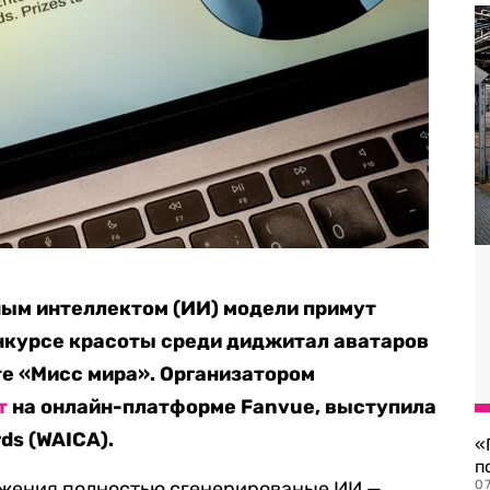
ым интеллектом (ИИ) модели примут
онкурсе красоты среди диджитал аватаров
те «Мисс мира». Организатором
т
на онлайн-платформе Fanvue, выступила
ds (WAICA).
«
п
жения полностью сгенерированые ИИ —
07