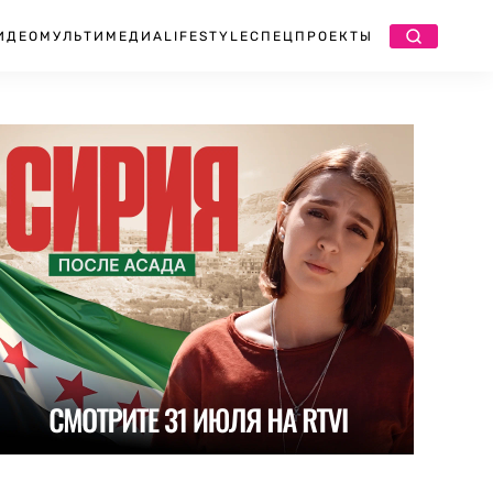
ИДЕО
МУЛЬТИМЕДИА
LIFESTYLE
СПЕЦПРОЕКТЫ