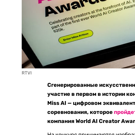
RTVI
Сгенерированные искусственн
участие в первом в истории к
Miss AI — цифровом эквивален
соревнования, которое
пройде
компания World AI Creator Awar
На конкурс принимаются изобра