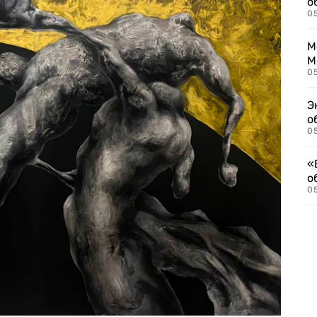
о
0
М
М
05
Э
о
05
«
о
05