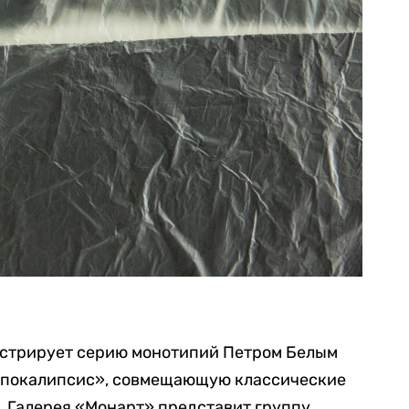
нстрирует серию монотипий Петром Белым
Апокалипсис», совмещающую классические
 Галерея «Монарт» представит группу