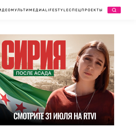
ИДЕО
МУЛЬТИМЕДИА
LIFESTYLE
СПЕЦПРОЕКТЫ