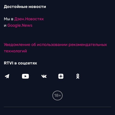
Достойные новости
Мы в
Дзен.Новостях
и
Google.News
Уведомление об использовании рекомендательных
технологий
RTVI в соцсетях
18+