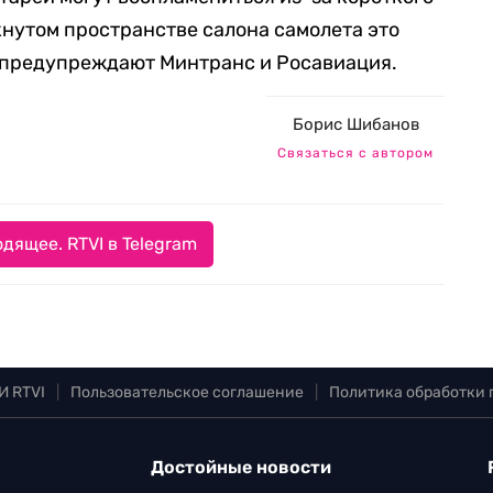
кнутом пространстве салона самолета это
, предупреждают Минтранс и Росавиация.
Борис Шибанов
Связаться с автором
дящее. RTVI в Telegram
И RTVI
|
Пользовательское соглашение
|
Политика обработки
Достойные новости