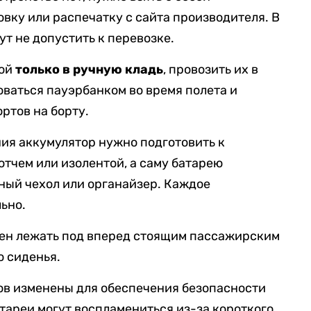
вку или распечатку с сайта производителя. В
т не допустить к перевозке.
бой
только в ручную кладь
, провозить их в
оваться пауэрбанком во время полета и
ортов на борту.
ия аккумулятор нужно подготовить к
отчем или изолентой, а саму батарею
тный чехол или органайзер. Каждое
ьно.
жен лежать под вперед стоящим пассажирским
о сиденья.
ов изменены для обеспечения безопасности
атареи могут воспламениться из-за короткого