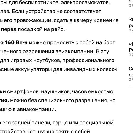
а
ры для беспилотников, электросамокатов,
07
лее. Если устройство не соответствует
«
ь его провожающим, сдать в камеру хранения
р
 перед посадкой на рейс.
07
до 160 Вт⋅ч
можно проносить с собой на борт
«
Р
ученного разрешения авиакомпании. В эту
07
для игровых ноутбуков, профессионального
асные аккумуляторы для инвалидных колясок
С
с
07
ки смартфонов, наушников, часов емкостью
тия,
можно без специального разрешения, но
ацию в авиакомпании.
 его задней панели, торце или специальной
стройстве нет, нужно взять с собой