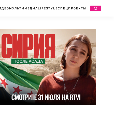
ИДЕО
МУЛЬТИМЕДИА
LIFESTYLE
СПЕЦПРОЕКТЫ