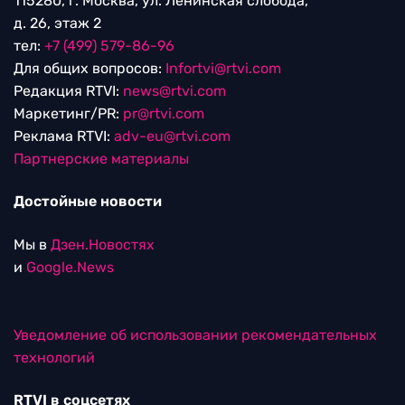
115280, г. Москва, ул. Ленинская слобода,
д. 26, этаж 2
тел:
+7 (499) 579-86-96
Для общих вопросов:
Infortvi@rtvi.com
Редакция RTVI:
news@rtvi.com
Маркетинг/PR:
pr@rtvi.com
Реклама RTVI:
adv-eu@rtvi.com
Партнерские материалы
Достойные новости
Мы в
Дзен.Новостях
и
Google.News
Уведомление об использовании рекомендательных
технологий
RTVI в соцсетях