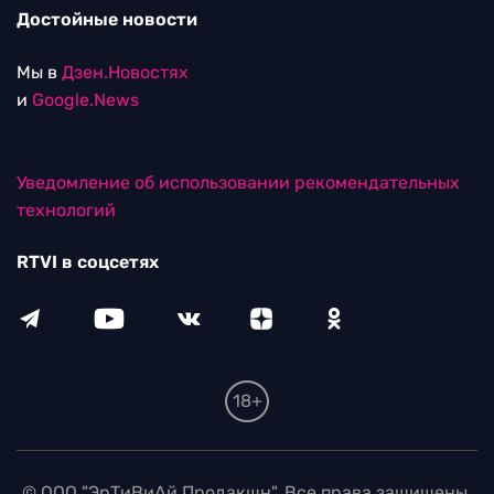
Достойные новости
Мы в
Дзен.Новостях
и
Google.News
Уведомление об использовании рекомендательных
технологий
RTVI в соцсетях
18+
© ООО "ЭрТиВиАй Продакшн". Все права защищены.