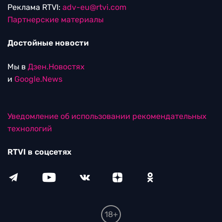
Редакция
115280, г. Москва, ул. Ленинская слобода,
д. 26, этаж 2
тел:
+7 (499) 579-86-96
Для общих вопросов:
Infortvi@rtvi.com
Редакция RTVI:
news@rtvi.com
Маркетинг/PR:
pr@rtvi.com
Реклама RTVI:
adv-eu@rtvi.com
Партнерские материалы
Достойные новости
Мы в
Дзен.Новостях