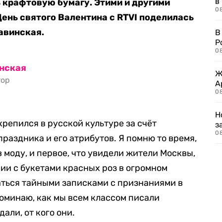
в
 крафтовую бумагу. Этими и другими
08
День святого Валентина с RTVI поделилась
авинская.
В
Р
08
инская
Ж
тор
А
0
Н
репился в русской культуре за счёт
з
08
раздника и его атрибутов. Я помню то время,
в моду, и первое, что увидели жители Москвы,
нии с букетами красных роз в огромном
аться тайными записками с признаниями в
поминаю, как мы всем классом писали
дали, от кого они.