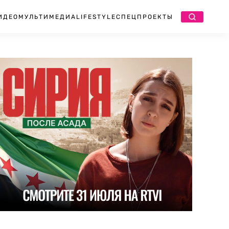
ИДЕО
МУЛЬТИМЕДИА
LIFESTYLE
СПЕЦПРОЕКТЫ