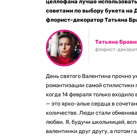
целлофана лучше использовать
советами по выбору букета на 
флорист-декоратор Татьяна Бр
Татьяна Брав
флорист-декора
День святого Валентина прочно ук
романтизации самой стилистики п
когда 14 февраля только входило 
— это ярко-алые сердца в сочета
количестве. Люди стали обменив
любви. Я, будучи школьницей, вс
валентинки друг другу, а потом га