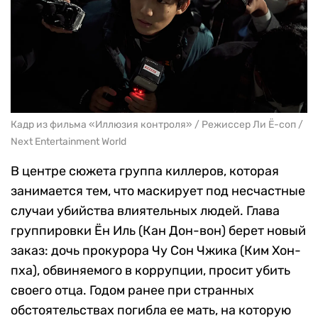
Кадр из фильма «Иллюзия контроля» / Режиссер Ли Ё-соп /
Next Entertainment World
В центре сюжета группа киллеров, которая
занимается тем, что маскирует под несчастные
случаи убийства влиятельных людей. Глава
группировки Ён Иль (Кан Дон-вон) берет новый
заказ: дочь прокурора Чу Сон Чжика (Ким Хон-
пха), обвиняемого в коррупции, просит убить
своего отца. Годом ранее при странных
обстоятельствах погибла ее мать, на которую