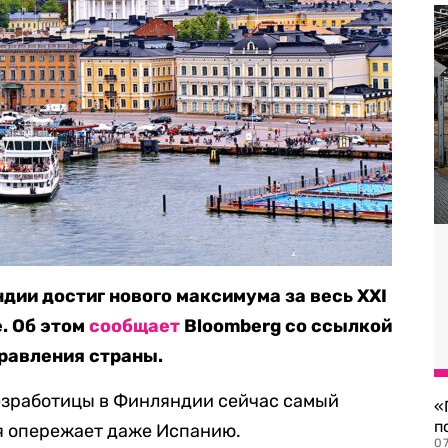
дии достиг нового максимума за весь XXI
е. Об этом
сообщает
Bloomberg со ссылкой
равления страны.
безработицы в Финляндии сейчас самый
«
п
я опережает даже Испанию.
07