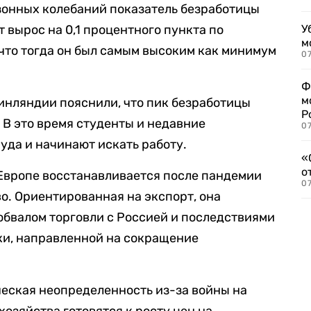
зонных колебаний показатель безработицы
т вырос на 0,1 процентного пункта по
У
м
 что тогда он был самым высоким как минимум
07
Ф
м
инляндии пояснили, что пик безработицы
Р
 В это время студенты и недавние
07
уда и начинают искать работу.
«
о
Европе восстанавливается после пандемии
07
о. Ориентированная на экспорт, она
 обвалом торговли с Россией и последствиями
и, направленной на сокращение
еская неопределенность из-за войны на