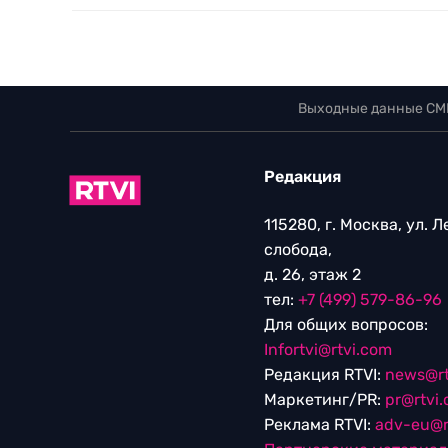
Выходные данные СМ
Редакция
115280, г. Москва, ул. 
слобода,
д. 26, этаж 2
тел:
+7 (499) 579-86-96
Для общих вопросов:
Infortvi@rtvi.com
Редакция RTVI:
news@rt
Маркетинг/PR:
pr@rtvi
Реклама RTVI:
adv-eu@r