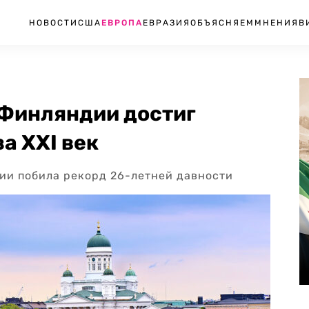
НОВОСТИ
США
ЕВРОПА
ЕВРАЗИЯ
ОБЪЯСНЯЕМ
МНЕНИЯ
В
 Финляндии достиг
а XXI век
дии побила рекорд 26-летней давности