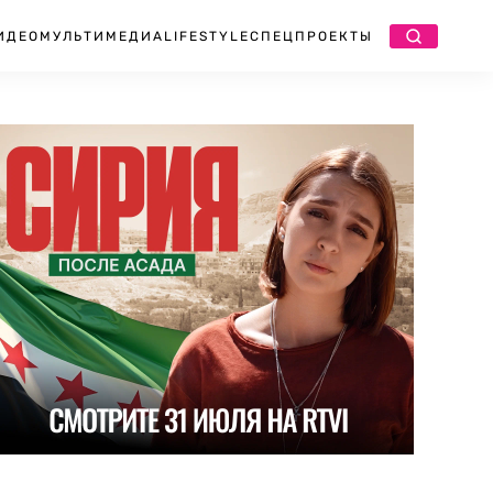
ИДЕО
МУЛЬТИМЕДИА
LIFESTYLE
СПЕЦПРОЕКТЫ