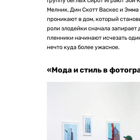
Группу беглых сирот играют Зои 
Мелник, Дин Скотт Васкес и Эмма
проникают в дом, который стано
роли злодейки сначала запирает д
пленники начинают исчезать один
нечто куда более ужасное.
«Мода и стиль в фотогр