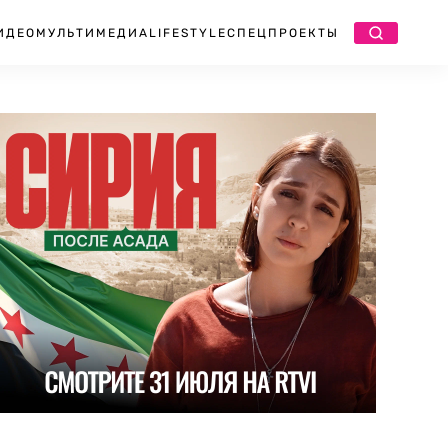
ИДЕО
МУЛЬТИМЕДИА
LIFESTYLE
СПЕЦПРОЕКТЫ