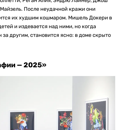
Коллетти, Реган Алия, Эндрю Лайнер, Джош
 Майзель. После неудачной кражи они
вится их худшим кошмаром. Мишель Докери в
етей и издевается над ними, но когда
 за другим, становится ясно: в доме скрыто
афии — 2025»