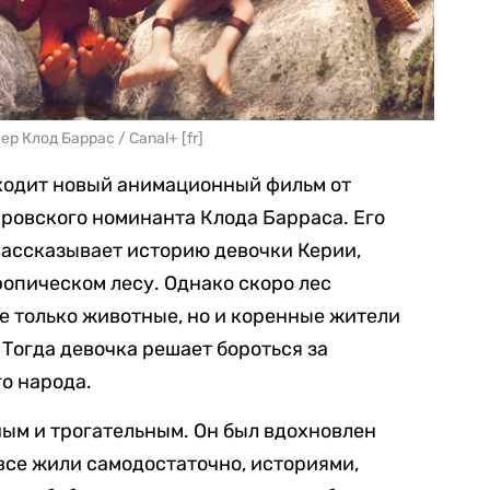
 Клод Баррас / Canal+ [fr]
ыходит новый анимационный фильм от
ровского номинанта Клода Барраса. Его
рассказывает историю девочки Керии,
ропическом лесу. Однако скоро лес
не только животные, но и коренные жители
 Тогда девочка решает бороться за
го народа.
ым и трогательным. Он был вдохновлен
 все жили самодостаточно, историями,