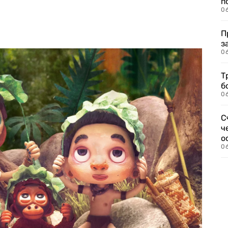
п
0
П
з
0
Т
б
0
С
ч
о
0