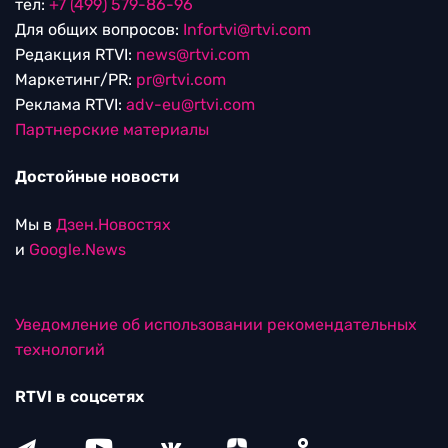
тел:
+7 (499) 579-86-96
Для общих вопросов:
Infortvi@rtvi.com
Редакция RTVI:
news@rtvi.com
Маркетинг/PR:
pr@rtvi.com
Реклама RTVI:
adv-eu@rtvi.com
Партнерские материалы
Достойные новости
Мы в
Дзен.Новостях
и
Google.News
Уведомление об использовании рекомендательных
технологий
RTVI в соцсетях