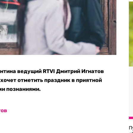
ентина ведущий RTVI Дмитрий Игнатов
 хочет отметить праздник в приятной
ми познаниями.
тов
П