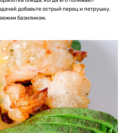
работка блюда, когда его поливают
одачей добавьте острый перец и петрушку.
свежим базиликом.