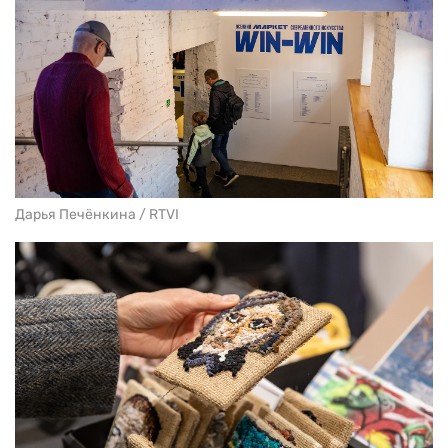
Дарья Печёнкина / RTVI