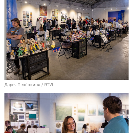
Дарья Печёнкина / RTVI