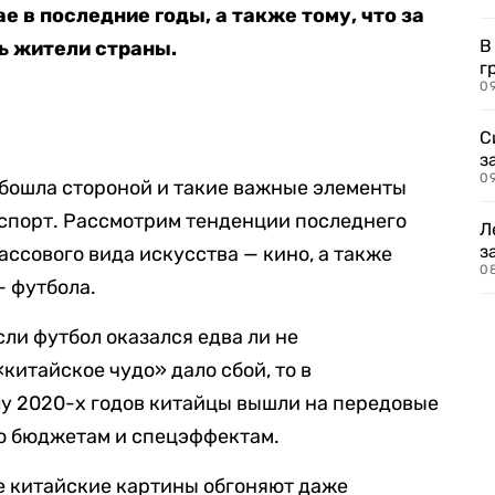
 в последние годы, а также тому, что за
В
ь жители страны.
г
09
С
з
0
бошла стороной и такие важные элементы
 спорт. Рассмотрим тенденции последнего
Л
з
ассового вида искусства — кино, а также
0
— футбола.
ли футбол оказался едва ли не
китайское чудо» дало сбой, то в
лу 2020-х годов китайцы вышли на передовые
о бюджетам и спецэффектам.
е китайские картины обгоняют даже