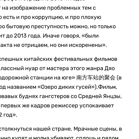
т на изображение проблемных тем с
о есть и про коррупцию, и про плохую
про бытовую преступность можно, но только
т до 2013 года. Иначе говоря, «были
факта не отрицаем, но они искоренены».
 успешных китайских фестивальных фильмов
лассный нуар от мастера этого жанра Дяо
одорожной станции на юге» 南方车站的聚会 (в
д названием «Озеро диких гусей»).Фильм,
вавых буднях гангстеров со Средней Янцзы,
 с первых же кадров режиссер успокаивает
2 год».
столкнуться нашей стране. Мрачные сцены, в
но курят и молча убивают, сплошь и рядом