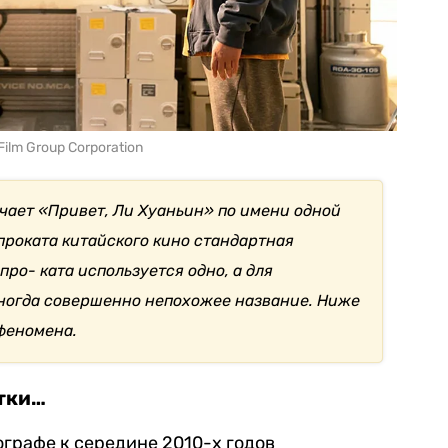
ilm Group Corporation
чает «Привет, Ли Хуаньин» по имени одной
проката китайского кино стандартная
про- ката используется одно, а для
иногда совершенно непохожее название. Ниже
 феномена.
тки…
ографе к середине 2010-х годов