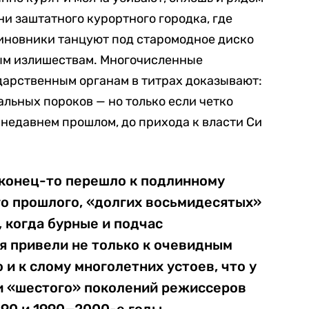
и заштатного курортного городка, где
иновники танцуют под старомодное диско
ым излишествам. Многочисленные
дарственным органам в титрах доказывают:
альных пороков — но только если четко
 недавнем прошлом, до прихода к власти Си
аконец-то перешло к подлинному
о прошлого, «долгих восьмидесятых»
, когда бурные и подчас
 привели не только к очевидным
 и к слому многолетних устоев, что у
и «шестого» поколений режиссеров
—90 и 1990—2000-е годы