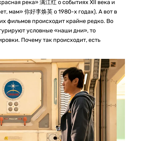
красная река» 满江红 о событиях XII века и
т, мам» 你好李焕英 о 1980-х годах). А вот в
ких фильмов происходит крайне редко. Во
игурируют условные «наши дни», то
ировки. Почему так происходит, есть