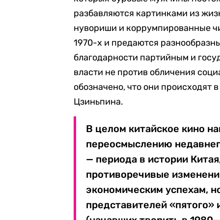
разбавляются картинками из жизн
нувориши и коррумпированные ч
1970-х и предаются разнообразн
благодарности партийным и госу
власти не против обличения соци
обозначено, что они происходят в
Цзиньпина.
В целом китайское кино н
переосмыслению недавнег
— периода в истории Китая
противоречивые изменения
экономическим успехам, но
представителей «пятого» 
(начавших творить в 1980