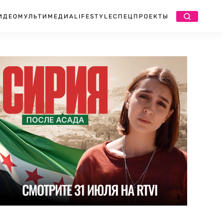
ИДЕО
МУЛЬТИМЕДИА
LIFESTYLE
СПЕЦПРОЕКТЫ