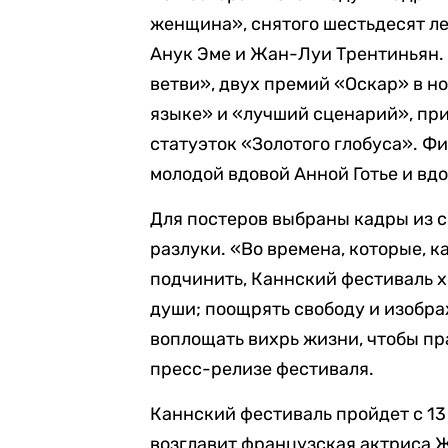
женщина», снятого шестьдесят ле
Анук Эме и Жан-Луи Трентиньян.
ветви», двух премий «Оскар» в 
языке» и «лучший сценарий», пр
статуэток «Золотого глобуса». 
молодой вдовой Анной Готье и в
Для постеров выбраны кадры из с
разлуки. «Во времена, которые, к
подчинить, Каннский фестиваль хо
души; поощрять свободу и изобра
воплощать вихрь жизни, чтобы пра
пресс-релизе фестиваля.
Каннский фестиваль пройдет с 13 
возглавит французская актриса 