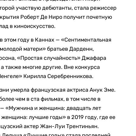
оторой участвую дебютанты, стала режиссер
ткрытия Роберт Де Ниро получит почетную
лад в киноискусство.
в этом году в Каннах — «Сентиментальная
 молодой матери» братьев Дарденн,
рсона, «Простая случайность» Джафара
 а также многие другие. Вне конкурса
Менгеле» Кирилла Серебренникова.
изни умерла французская актриса Анук Эме.
олее чем в ста фильмах, в том числе в
— «Мужчина и женщина: двадцать лет
 женщина: лучшие годы» в 2019 году, где ее
нцузский актер Жан-Луи Трентиньян.
 Лелуша «Лучшие годы» стала последней