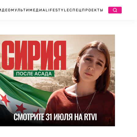
ИДЕО
МУЛЬТИМЕДИА
LIFESTYLE
СПЕЦПРОЕКТЫ