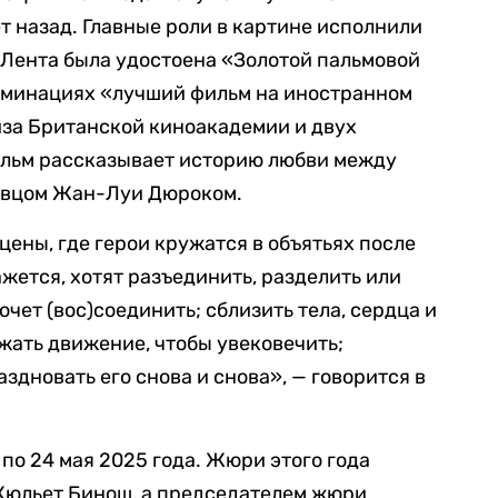
т назад. Главные роли в картине исполнили
 Лента была удостоена «Золотой пальмовой
номинациях «лучший фильм на иностранном
иза Британской киноакадемии и двух
Фильм рассказывает историю любви между
довцом Жан-Луи Дюроком.
цены, где герои кружатся в объятьях после
ажется, хотят разъединить, разделить или
чет (вос)соединить; сблизить тела, сердца и
жать движение, чтобы увековечить;
здновать его снова и снова», — говорится в
по 24 мая 2025 года. Жюри этого года
Жюльет Бинош, а председателем жюри