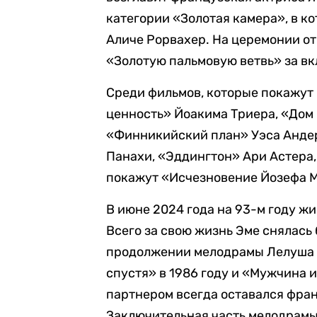
категории «Золотая камера», в к
Аличе Рорвахер. На церемонии о
«Золотую пальмовую ветвь» за вк
Среди фильмов, которые покажут 
ценность» Йоакима Триера, «Дом
«Финникийский план» Уэса Анде
Панахи, «Эддингтон» Ари Астера,
покажут «Исчезновение Йозефа 
В июне 2024 года на 93-м году ж
Всего за свою жизнь Эме снялась б
продолжении мелодрамы Лелуша 
спустя» в 1986 году и «Мужчина и
партнером всегда оставался фра
Заключительная часть мелодрамы