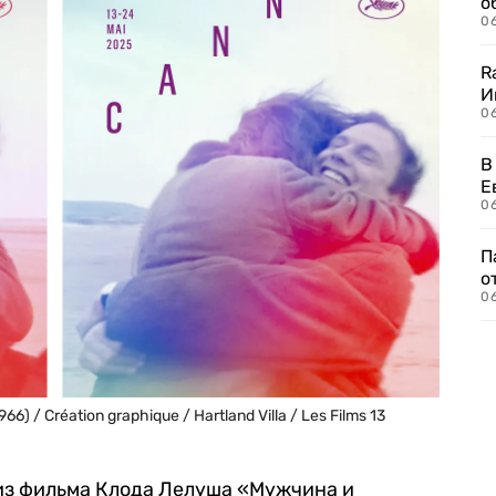
о
06
R
И
0
В
Е
06
П
о
06
) / Création graphique / Hartland Villa / Les Films 13
 из фильма Клода Лелуша «Мужчина и