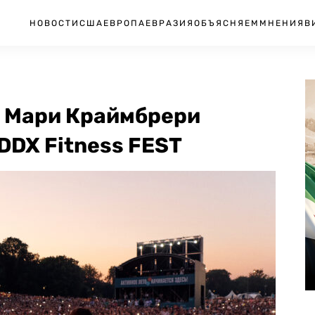
НОВОСТИ
США
ЕВРОПА
ЕВРАЗИЯ
ОБЪЯСНЯЕМ
МНЕНИЯ
В
 и Мари Краймбрери
DDX Fitness FEST