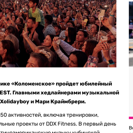
днике «Коломенское» пройдет юбилейный
FEST. Главными хедлайнерами музыкальной
Xolidayboy и Мари Краймбрери.
150 активностей, включая тренировки,
ьные проекты от DDX Fitness. В первый день
В
атиноамериканскую музыку кубинской