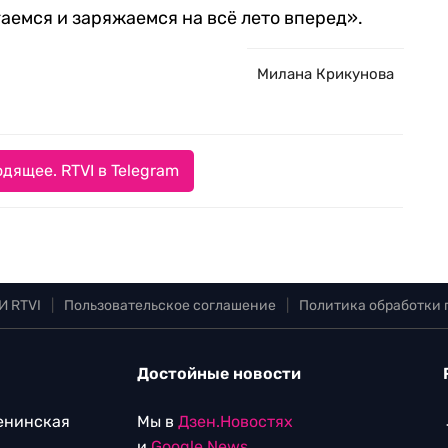
аемся и заряжаемся на всё лето вперед».
Милана Крикунова
дящее. RTVI в Telegram
И RTVI
|
Пользовательское соглашение
|
Политика обработки
Достойные новости
Ленинская
Мы в
Дзен.Новостях
и
Google.News