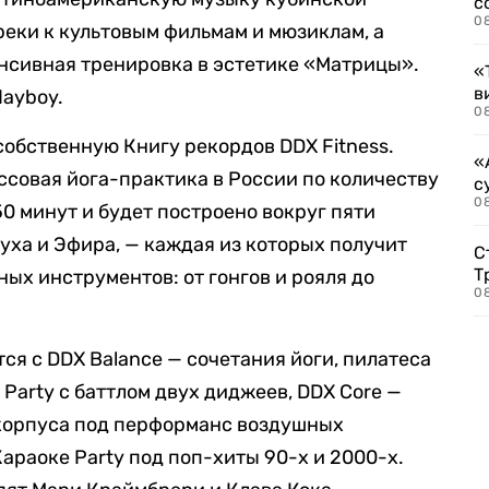
с
0
еки к культовым фильмам и мюзиклам, а
нсивная тренировка в эстетике «Матрицы».
«
в
dayboy.
0
собственную Книгу рекордов DDX Fitness.
«
ссовая йога-практика в России по количеству
с
08
0 минут и будет построено вокруг пяти
духа и Эфира, — каждая из которых получит
С
Т
х инструментов: от гонгов и рояля до
08
ся с DDX Balance — сочетания йоги, пилатеса
 Party с баттлом двух диджеев, DDX Core —
корпуса под перформанс воздушных
Караоке Party под поп-хиты 90-х и 2000-х.