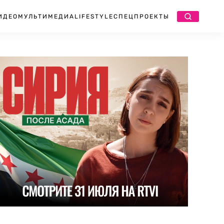
ИДЕО
МУЛЬТИМЕДИА
LIFESTYLE
СПЕЦПРОЕКТЫ