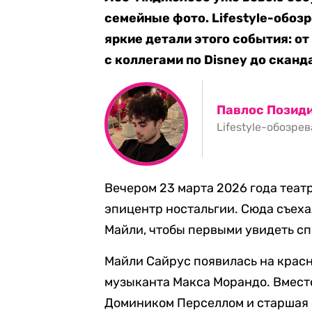
семейные фото. Lifestyle-обоз
яркие детали этого события: от
с коллегами по Disney до сканд
Павлос Позид
Lifestyle-обозре
Вечером 23 марта 2026 года театр
эпицентр ностальгии. Сюда съеха
Майли, чтобы первыми увидеть с
Майли Сайрус появилась на крас
музыканта Макса Морандо. Вмест
Домиником Перселлом и старшая 