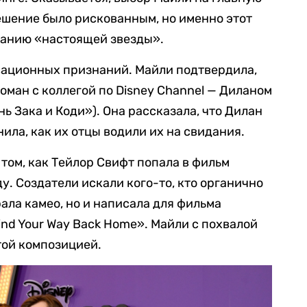
ешение было рискованным, но именно этот
зданию «настоящей звезды».
сационных признаний. Майли подтвердила,
роман с коллегой по Disney Channel — Диланом
ь Зака и Коди»). Она рассказала, что Дилан
нила, как их отцы водили их на свидания.
том, как Тейлор Свифт попала в фильм
у. Создатели искали кого-то, кто органично
рала камео, но и написала для фильма
ind Your Way Back Home». Майли с похвалой
той композицией.