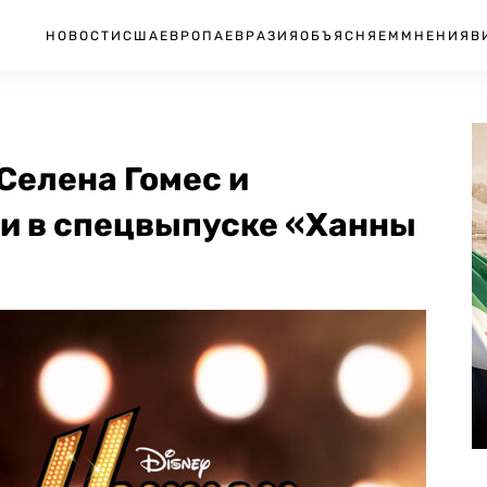
НОВОСТИ
США
ЕВРОПА
ЕВРАЗИЯ
ОБЪЯСНЯЕМ
МНЕНИЯ
В
 Селена Гомес и
ли в спецвыпуске «Ханны