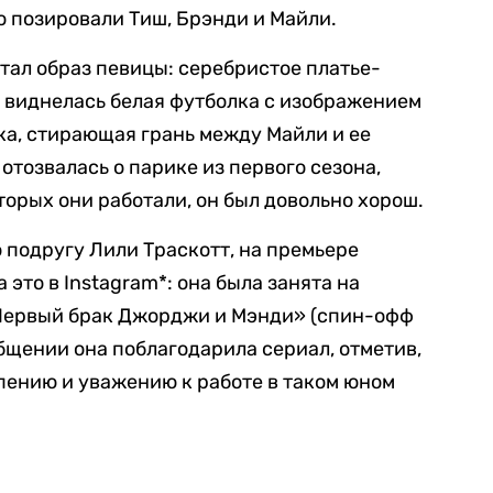
о позировали Тиш, Брэнди и Майли.
ал образ певицы: серебристое платье-
м виднелась белая футболка с изображением
ка, стирающая грань между Майли и ее
отозвалась о парике из первого сезона,
оторых они работали, он был довольно хорош.
подругу Лили Траскотт, на премьере
 это в Instagram*: она была занята на
«Первый брак Джорджи и Мэнди» (спин-офф
бщении она поблагодарила сериал, отметив,
рпению и уважению к работе в таком юном