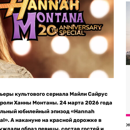
мьеры культового сериала Майли Сайрус
 роли Ханны Монтаны. 24 марта 2026 года
иальный юбилейный эпизод «Hannah
al». А накануне на красной дорожке в
Ж
ждали образ певицы, состав гостей и