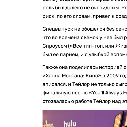
роль был далеко не очевидным. Р
риск, по его словам, привел к со
Спецвыпуск не обошелся без сен
что во времена съемок у нее был 
Спроусом («Все тип-топ, или Жизн
был ее парнем, и с улыбкой вспом
Также она поделилась историей о 
«Ханна Монтана: Кино» в 2009 год
вписался, и Тейлор не только сыг
финальную песню «You’ll Always F
отозвалась о работе Тейлор над э