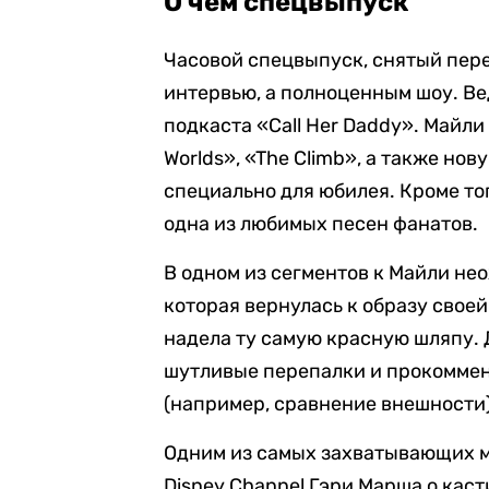
О чем спецвыпуск
Часовой спецвыпуск, снятый пере
интервью, а полноценным шоу. Ве
подкаста «Call Her Daddy». Майли
Worlds», «The Climb», а также но
специально для юбилея. Кроме того
одна из любимых песен фанатов.
В одном из сегментов к Майли не
которая вернулась к образу свое
надела ту самую красную шляпу. 
шутливые перепалки и прокоммен
(например, сравнение внешности)
Одним из самых захватывающих м
Disney Channel Гэри Марша о кас