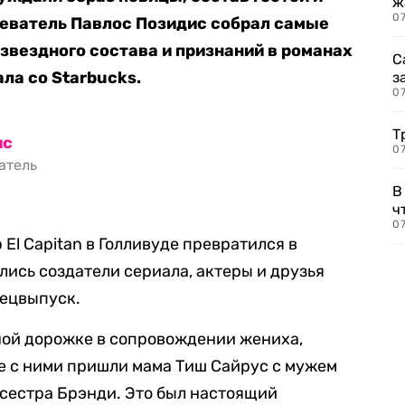
ж
0
реватель Павлос Позидис собрал самые
 звездного состава и признаний в романах
С
ала со Starbucks.
з
0
Т
ис
07
ватель
В
ч
07
 El Capitan в Голливуде превратился в
лись создатели сериала, актеры и друзья
пецвыпуск.
ной дорожке в сопровождении жениха,
е с ними пришли мама Тиш Сайрус с мужем
сестра Брэнди. Это был настоящий