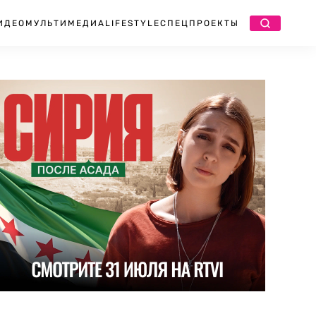
ИДЕО
МУЛЬТИМЕДИА
LIFESTYLE
СПЕЦПРОЕКТЫ