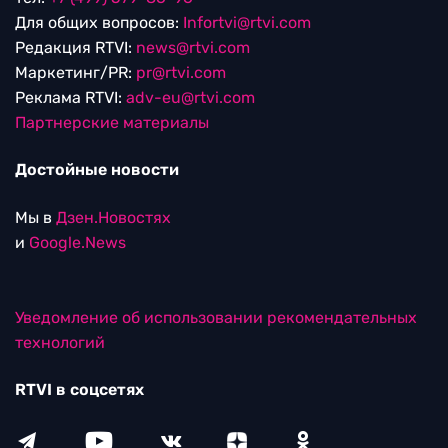
Для общих вопросов:
Infortvi@rtvi.com
Редакция RTVI:
news@rtvi.com
Маркетинг/PR:
pr@rtvi.com
Реклама RTVI:
adv-eu@rtvi.com
Партнерские материалы
Достойные новости
Мы в
Дзен.Новостях
и
Google.News
Уведомление об использовании рекомендательных
технологий
RTVI в соцсетях