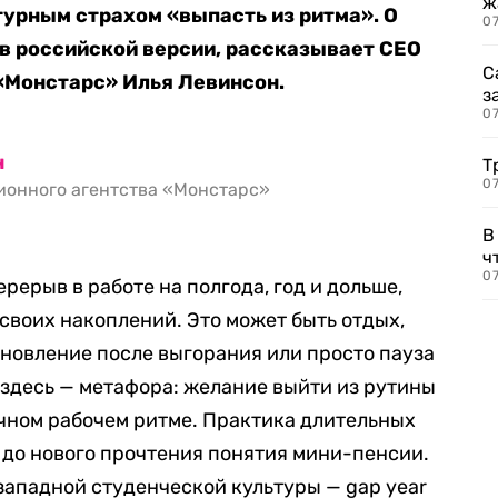
ж
урным страхом «выпасть из ритма». О
0
 в российской версии, рассказывает CEO
С
«Монстарс» Илья Левинсон.
з
0
н
Т
07
онного агентства «Монстарс»
В
ч
07
ерыв в работе на полгода, год и дольше,
своих накоплений. Это может быть отдых,
ановление после выгорания или просто пауза
здесь — метафора: желание выйти из рутины
ычном рабочем ритме. Практика длительных
 до нового прочтения понятия мини-пенсии.
 западной студенческой культуры — gap year