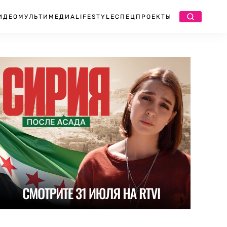
ИДЕО
МУЛЬТИМЕДИА
LIFESTYLE
СПЕЦПРОЕКТЫ