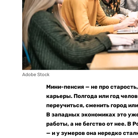
Adobe Stock
Мини-пенсия — не про старость
карьеры. Полгода или год челов
переучиться, сменить город ил
В западных экономиках это уж
работы, а не бегство от нее. В
— и у зумеров она нередко ста