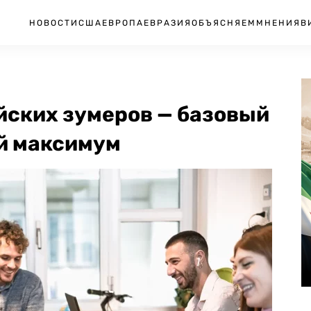
НОВОСТИ
США
ЕВРОПА
ЕВРАЗИЯ
ОБЪЯСНЯЕМ
МНЕНИЯ
В
йских зумеров — базовый
й максимум