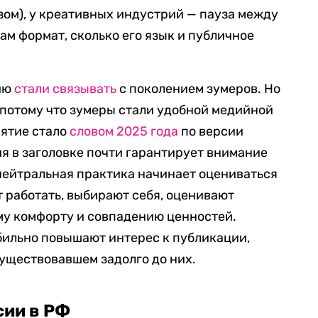
зом), у креативных индустрий — пауза между
ам формат, сколько его язык и публичное
сию
стали связывать
с поколением зумеров. Но
а потому что зумеры стали удобной медийной
нятие стало
словом 2025 года
по версии
я в заголовке почти гарантирует внимание
нейтральная практика начинает оцениваться
т работать, выбирают себя, оценивают
му комфорту и совпадению ценностей.
бильно повышают интерес к публикации,
существовавшем задолго до них.
сии в РФ