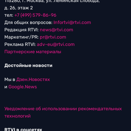
115280, г. Москва, ул. Ленинская слобода,
д. 26, этаж 2
тел:
+7 (499) 579-86-96
Для общих вопросов:
Infortvi@rtvi.com
Редакция RTVI:
news@rtvi.com
Маркетинг/PR:
pr@rtvi.com
Реклама RTVI:
adv-eu@rtvi.com
Партнерские материалы
Достойные новости
Мы в
Дзен.Новостях
и
Google.News
Уведомление об использовании рекомендательных
технологий
RTVI в соцсетях