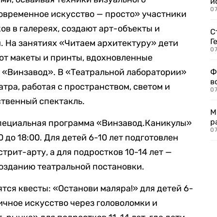
и
0
овременное искусство — просто» участники
ов в галереях, создают арт-объекты и
С
Г
. На занятиях «Читаем архитектуру» дети
07
ют макеты и принты, вдохновленные
 «Винзавод». В «Театральной лаборатории»
Ф
в
тра, работая с пространством, светом и
07
ственный спектакль.
М
р
специальная программа «Винзавод.Каникулы»
07
 до 18:00. Для детей 6-10 лет подготовлен
стрит-арту, а для подростков 10-14 лет —
озданию театральной постановки.
ся квесты: «Останови маляра!» для детей 6-
личное искусство через головоломки и