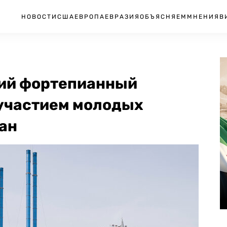
НОВОСТИ
США
ЕВРОПА
ЕВРАЗИЯ
ОБЪЯСНЯЕМ
МНЕНИЯ
В
ний фортепианный
 участием молодых
ан