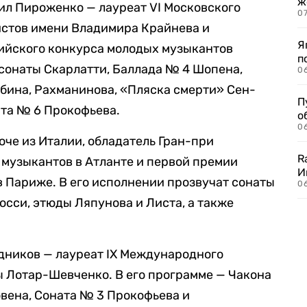
ж
ил Пироженко — лауреат VI Московского
0
стов имени Владимира Крайнева и
Я
сийского конкурса молодых музыкантов
п
 сонаты Скарлатти, Баллада № 4 Шопена,
0
бина, Рахманинова, «Пляска смерти» Сен-
П
ата № 6 Прокофьева.
о
06
оче из Италии, обладатель Гран-при
R
музыкантов в Атланте и первой премии
И
 Париже. В его исполнении прозвучат сонаты
0
юсси, этюды Ляпунова и Листа, а также
адников — лауреат IX Международного
 Лотар-Шевченко. В его программе — Чакона
овена, Соната № 3 Прокофьева и