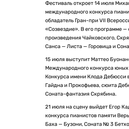
Фестиваль откроет 14 июля Миха
международного конкурса пиани
обладатель Гран-при VII Всерос
«Созвездие». В его программе —
произведения Чайковского, Скря
Санса — Листа — Горовица и Сон
15 июля выступит Маттео Буонан
Международного конкурса юных 
Конкурса имени Клода Дебюсси в
Гайдна и Прокофьева, сюита Деб
Соната-фантазия Скрябина.
21 июля на сцену выйдет Егор К
конкурса пианистов памяти Веры
Баха — Бузони, Соната № 3 Бетх