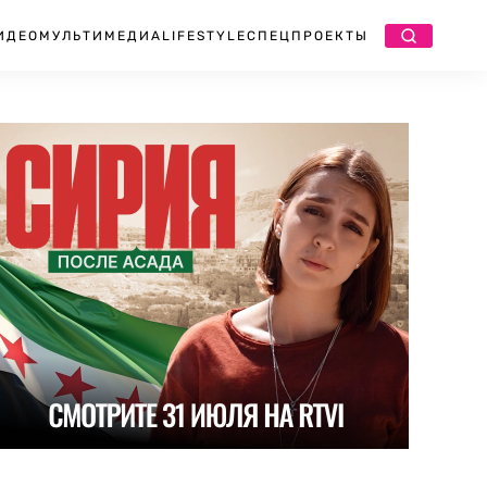
ИДЕО
МУЛЬТИМЕДИА
LIFESTYLE
СПЕЦПРОЕКТЫ