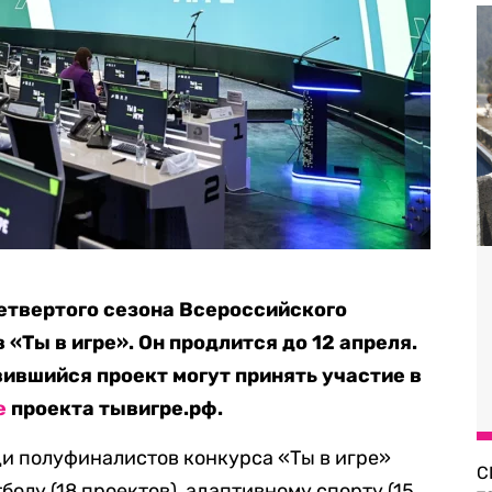
етвертого сезона Всероссийского
«Ты в игре». Он продлится до 12 апреля.
вшийся проект могут принять участие в
е
проекта тывигре.рф.
и полуфиналистов конкурса «Ты в игре»
С
олу (18 проектов), адаптивному спорту (15