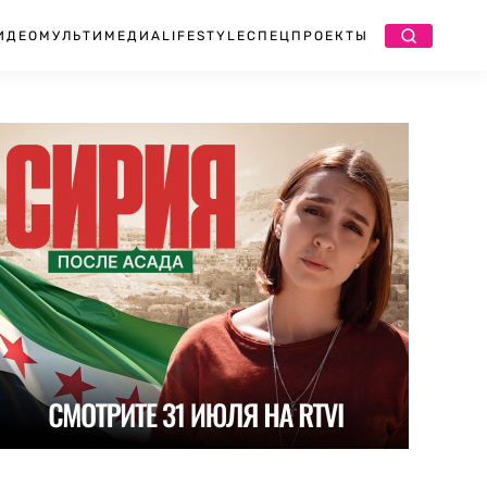
ИДЕО
МУЛЬТИМЕДИА
LIFESTYLE
СПЕЦПРОЕКТЫ