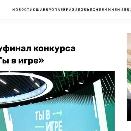
НОВОСТИ
США
ЕВРОПА
ЕВРАЗИЯ
ОБЪЯСНЯЕМ
МНЕНИЯ
В
луфинал конкурса
ы в игре»