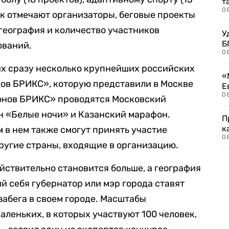
т
0
 Как отмечают организаторы, беговые проекты
 география и количество участников
У
Б
ований.
0
их сразу несколько крупнейших российских
«
нов БРИКС», которую представили в Москве
Е
0
фонов БРИКС» проводятся Московский
н «Белые ночи» и Казанский марафон.
П
к
 в нем также смогут принять участие
0
другие страны, входящие в организацию.
йствительно становится больше, а география
 себя губернатор или мэр города ставят
забега в своем городе. Масштабы
аленьких, в которых участвуют 100 человек,