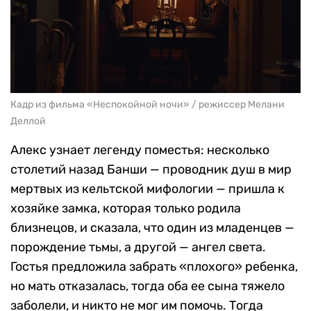
Кадр из фильма «Неспокойной ночи» / режиссер Мелани
Деллой
Алекс узнает легенду поместья: несколько
столетий назад Банши — проводник душ в мир
мертвых из кельтской мифологии — пришла к
хозяйке замка, которая только родила
близнецов, и сказала, что один из младенцев —
порождение тьмы, а другой — ангел света.
Гостья предложила забрать «плохого» ребенка,
но мать отказалась, тогда оба ее сына тяжело
заболели, и никто не мог им помочь. Тогда