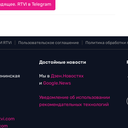
дящее. RTVI в Telegram
И RTVI
|
Пользовательское соглашение
|
Политика обработки
Достойные новости
Ленинская
Мы в
Дзен.Новостях
и
Google.News
Уведомление об использовании
рекомендательных технологий
vi.com
.com