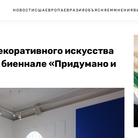
НОВОСТИ
США
ЕВРОПА
ЕВРАЗИЯ
ОБЪЯСНЯЕМ
МНЕНИЯ
В
екоративного искусства
а биеннале «Придумано и