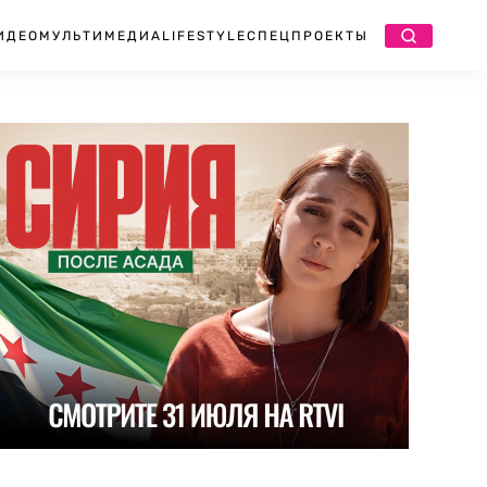
ИДЕО
МУЛЬТИМЕДИА
LIFESTYLE
СПЕЦПРОЕКТЫ