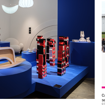
С
з
0