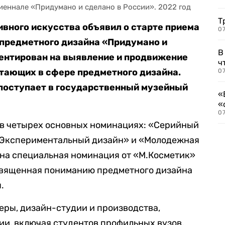
биеннале «Придумано и сделано в России». 2022 год
Т
вного искусства объявил о старте приема
07
 предметного дизайна «Придумано и
В
иентирован на выявление и продвижение
ч
отающих в сфере предметного дизайна.
07
 поступает в государственный музейный
«
«
07
 в четырех основных номинациях: «Серийный
«Экспериментальный дизайн» и «Молодежная
на специальная номинация от «М.Косметик»
освященная пониманию предметного дизайна
.
ры, дизайн-студии и производства,
и, включая студентов профильных вузов.