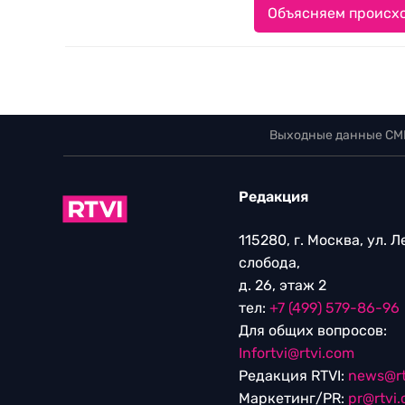
Объясняем происхо
Выходные данные СМ
Редакция
115280, г. Москва, ул. 
слобода,
д. 26, этаж 2
тел:
+7 (499) 579-86-96
Для общих вопросов:
Infortvi@rtvi.com
Редакция RTVI:
news@rt
Маркетинг/PR:
pr@rtvi