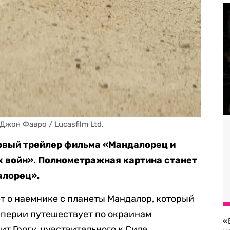
жон Фавро / Lucasfilm Ltd.
вый трейлер фильма «Мандалорец и
х войн». Полнометражная картина станет
алорец».
т о наемнике с планеты Мандалор, который
мперии путешествует по окраинам
«
ит Грогу, чувствительного к Силе