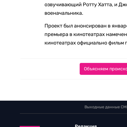
озвучивающий Ротту Хатта, и Дж
военачальника.
Проект был анонсирован в январ
премьера в кинотеатрах намечена
кинотеатрах официально фильм п
Объясняем происхо
Выходные данные СМ
Редакция