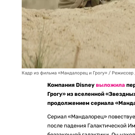
Кадр из фильма «Мандалорец и Грогу» / Режиссер Д
Компания Disney
выложила
пер
Грогу» из вселенной «Звездны
продолжением сериала «Манд
Сериал «Мандалорец» повествуе
после падения Галактической И
беззаконной галактики. Он наход