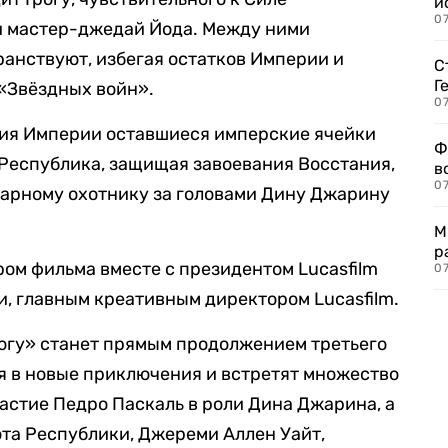
и
0
 и мастер-джедай Йода. Между ними
транствуют, избегая остатков Империи и
С
Г
«Звёздных войн».
07
ния Империи оставшиеся имперские ячейки
Ф
 Республика, защищая завоевания Восстания,
в
07
дарному охотнику за головами Дину Джарину
М
р
ом фильма вместе с президентом Lucasfilm
07
, главным креативным директором Lucasfilm.
огу» станет прямым продолжением третьего
ся в новые приключения и встретят множество
астие Педро Паскаль в роли Дина Джарина, а
ота Республики, Джереми Аллен Уайт,