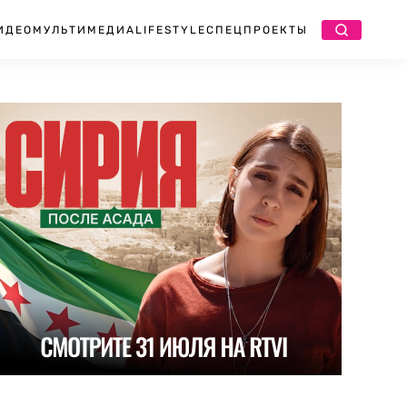
ИДЕО
МУЛЬТИМЕДИА
LIFESTYLE
СПЕЦПРОЕКТЫ