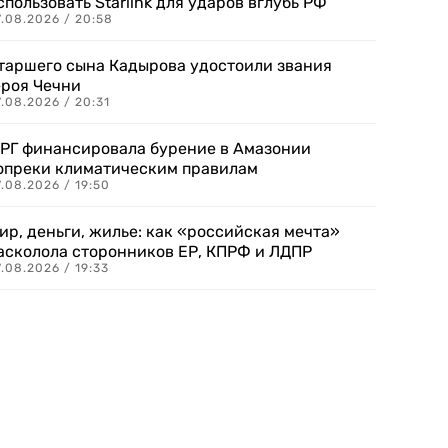
спользовать Starlink для ударов вглубь РФ
7.08.2026 / 20:58
таршего сына Кадырова удостоили звания
ероя Чечни
.08.2026 / 20:31
РГ финансировала бурение в Амазонии
опреки климатическим правилам
.08.2026 / 19:50
ир, деньги, жилье: как «российская мечта»
асколола сторонников ЕР, КПРФ и ЛДПР
.08.2026 / 19:33