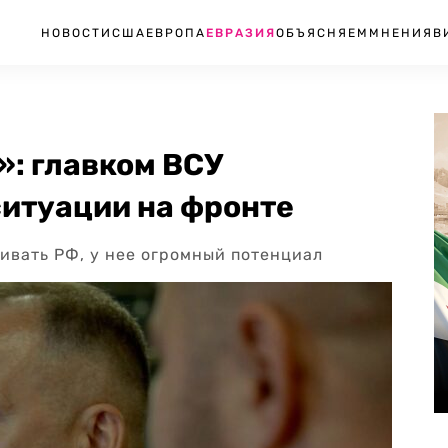
НОВОСТИ
США
ЕВРОПА
ЕВРАЗИЯ
ОБЪЯСНЯЕМ
МНЕНИЯ
В
»: главком ВСУ
ситуации на фронте
ивать РФ, у нее огромный потенциал