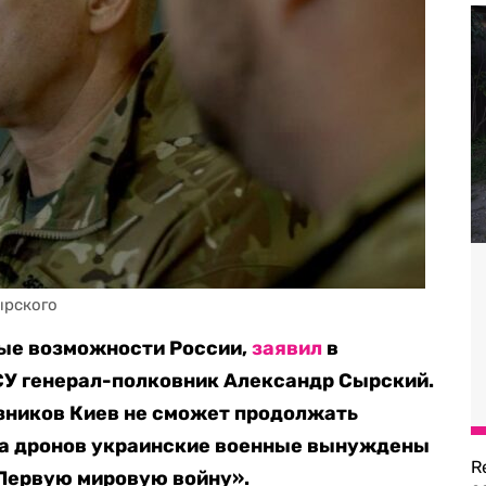
ырского
ные возможности России,
заявил
в
СУ генерал-полковник Александр Сырский.
юзников Киев не сможет продолжать
-за дронов украинские военные вынуждены
R
 Первую мировую войну».