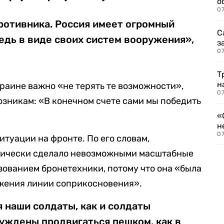
о
07
ротивника. Россия имеет огромный
С
едь в виде своих систем вооружения»,
з
07
Т
н
Украине важно «не терять те возможности»,
07
юзникам: «В конечном счете сами мы победить
«
н
07
итуации на фронте. По его словам,
тически сделало невозможными масштабные
ованием бронетехники, потому что она «была
ижения линии соприкосновения».
 наши солдаты, как и солдаты
уждены продвигаться пешком, как в