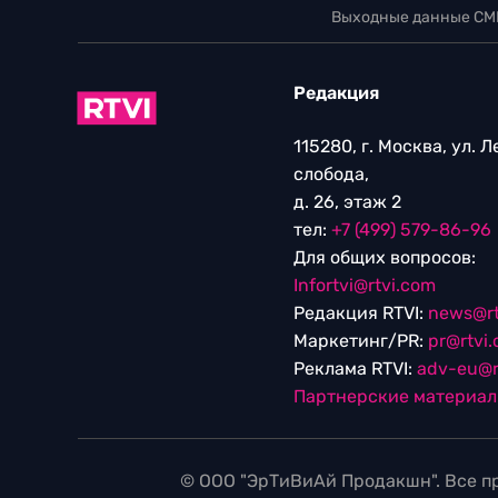
Выходные данные СМ
Редакция
115280, г. Москва, ул. 
слобода,
д. 26, этаж 2
тел:
+7 (499) 579-86-96
Для общих вопросов:
Infortvi@rtvi.com
Редакция RTVI:
news@rt
Маркетинг/PR:
pr@rtvi
Реклама RTVI:
adv-eu@r
Партнерские материа
© ООО "ЭрТиВиАй Продакшн". Все пр