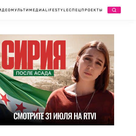
ИДЕО
МУЛЬТИМЕДИА
LIFESTYLE
СПЕЦПРОЕКТЫ