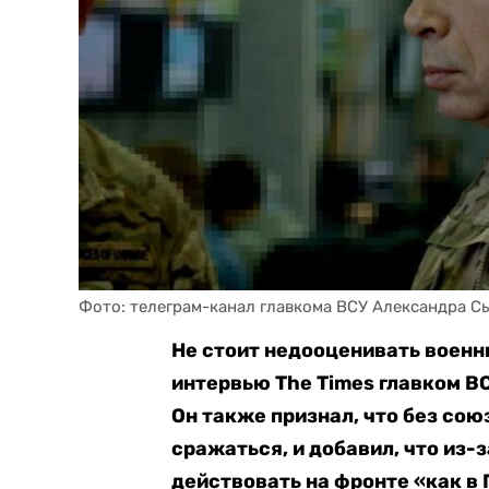
Фото: телеграм-канал главкома ВСУ Александра С
Не стоит недооценивать воен
интервью The Times главком В
Он также признал, что без со
сражаться, и добавил, что из
действовать на фронте «как в